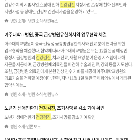
건강주치의 시범사업 △장애 친화
건강검진
지정사업 △장애 친화 산부인과
지원사업 등 장애인 건강보건관리사업을 운영하고 있으...
병원 소개
병원 소식
병원뉴스
>
>
아주대학교병원, 중국 금강병원유한회사와 업무협약 체결
아주대학교병원이 중국 길림성 금강병원유한회사와 진료 분야 협력을 위한
업무협약을 체결했다. 협약에 따라 아주대학교병원은 오는 12월 완공 예정인
용정시 금강병원의
건강검진
, 치과 진료, 재활 요양 분야 운영 시스템에 대해
자문을 제공하며, 금강병원에 의료진을 파견해 수술과 진료, 강의 등을 지도한다.
또한, 금강병원 의료진에게 본원 임상 연수 기회를 제공해 아주대학교병원의
의료기술을 전파할 예정이다. 한편, 지난 11월 1일 별관 국제회의실에서 개최된
협약식에는...
병원 소개
병원 소식
병원뉴스
>
>
노년기 생애전환기
건강검진
, 조기사망률 감소 기여 확인
노년기 생애전환기
건강검진
, 조기사망률 감소 기여 확인
병원 소개
언론 보도
>