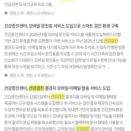
건강강연 및 보건교육 프로그램 ...
병원 소개
병원 소식
병원뉴스
>
>
건강증진센터, 모바일 문진표 서비스 도입으로 스마트 검진 환경 구축
건강증진센터가 2026년 4월 모바일 문진표 서비스를 새롭게 도입하며 디지털
기반 검진 환경을 한층 강화했다. 이번 서비스는 지난 2025년 12월
건강검진
결과지 모바일·이메일 발송 시스템 도입에 이은 후속 조치로, 수검자가 병원 방문
전 원하는 시간과 장소에서 문진표를 작성할 수 있어 대기 시간 단축과 검진 절차
간소화가 기대된다. 모바일 문진표는 직관적인 입력 방식과 필수항목 안내 기능을
통해 작성 누락을 방지하고, 기존 수기 작성 과정에서 발생하던 오기·...
병원 소개
병원 소식
병원뉴스
>
>
건강증진센터,
건강검진
결과지 모바일·이메일 발송 서비스 도입
건강증진센터는 12월 1일부터
건강검진
결과지를 모바일 및 이메일 형태로
제공하는 신규 발송 시스템을 도입했다. 본 서비스는 검진결과 제공의 신속성과
수검자 편의성 향상을 목표로 추진됐으며, 비대면 기반의 맞춤형 건강관리 환경
조성에 기여할 것으로 기대된다. 모바일 결과지는 재열람 및 저장 기능을 지원해
종이 결과지 분실 위험을 최소화했으며, 필요시 출력하여 문서 형태로 사용할 수
있어 활용 편의성이 크게 향상됐다. 교직원 대상
건강검진
결과지 모바일·이메일