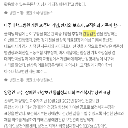
활용할 수 있는 든든한 지침서가 되길 바란다”고 밝혔다.
병원 소개
병원 소식
병원뉴스
>
>
아주대학교병원 개원 30주년 기념, 환자와 보호자, 교직원과 가족이 함께하는 야구 관람 행사 성료
클리닝 타임에는 야구장을 찾은 관객 중 1명을 추첨해
건강검진
권을 전달하는
이벤트도 진행했다. 한편 경기 첫날 한상욱 의료원장과 이삼구 ㈜해동산전
대표이사가 경기 시작 전 시구자와 시타자로 나선 것을 시작으로 둘째날은 박준성
병원장과 최진철 노동조합 지부장이, 마지막날에는 임상현 기획조정실장 겸
대외협력실장과 아주대학교병원에서 개원해에 태어난 김형채 님이 시구와
시타를 맡았다. 한상욱 의료원장은 “환자, 지역사회, 교직원과 가족이 함께
아주대학교병원 개원 30주 ...
병원 소개
병원 소식
병원뉴스
>
>
양정인 교수, 장애인 건강보건 통합성과대회 보건복지부장관 표창
산부인과 양정인 교수가 지난 10월 2일 ‘2023년 장애인 건강보건
통합성과대회’에서 장애인의 건강권 향상에 기여한 공로로 보건복지부장관
표창을 받았다. 보건복지부는 장애인이 건강한 삶을 누릴 수 있도록 적정한 진료와
재활 의료를 제공하기 위해 △장애인건강 보건관리 전달체계
(장애인보건의료센터, 보건소 지역사회중심재활사업(CBR)) △장애인