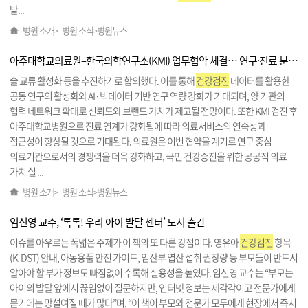
발...
병원 소개
병원 소식
병원뉴스
>
>
아주대학교의료원–한국의학연구소(KMI) 업무협약 체결… 연구·진료 분야 협력 강화
술 교류 활성화 등을 추진하기로 합의했다. 이를 통해
건강검진
데이터를 활용한
공동 연구의 활성화와 AI·빅데이터 기반 연구 역량 강화가 기대되며, 양 기관의
협력 네트워크 확대로 신뢰도와 브랜드 가치가 제고될 전망이다. 또한 KMI 검진 후
아주대학교병원으로 진료 연계가 강화됨에 따라 의료서비스의 연속성과
접근성이 향상될 것으로 기대된다. 의료원은 이번 협약을 계기로 연구 중심
의료기관으로서의 경쟁력을 더욱 강화하고, 국민 건강증진을 위한 공공적 의료
가치 실 ...
병원 소개
병원 소식
병원뉴스
>
>
임신영 교수, ‘톡톡! 우리 아이 발달 센터’ 도서 출간
이슈를 아우르는 폭넓은 주제가 이 책의 또 다른 강점이다. 영유아
건강검진
항목
(K-DST) 안내, 아동용품 안전 가이드, 임산부 엽산 섭취 권장량 등 부모들이 반드시
알아야 할 부가 정보도 빠짐없이 수록해 실용성을 높였다. 임신영 교수는 “부모는
아이의 발달 앞에서 끊임없이 질문하지만, 인터넷 정보는 제각각이고 전문가에게
묻기에는 망설여질 때가 많다”며, “이 책이 부모와 전문가 모두에게 현장에서 즉시