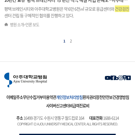
10년간 표류 '평택 브레인시티' 市 현안 적극 해결 사업 본궤도 - 아주대학교병원
평택 브레인시티와 아주대학교병원은 약 6만 6천㎡ 규모로 응급센터와
건강검진
센터 건립 등 구체적인 협의를 진행하고 있다.
병원 소개
언론 보도
>
1
2
이메일주소무단수집거부
이용약관
개인정보처리방침
환자권리장전
안전보건경영방침
사이버신고센터
비급여진료비
주소
16499 경기도 수원시 영통구 월드컵로 164
대표전화
1688-6114
COPYRIGHT Ⓒ AJOU UNIVERSITY MEDICAL CENTER. ALL RIGHTS RESERVED.