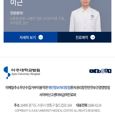
이근
전문분야 :
뇌졸중(중풍), 뇌혈관 질환, 모야모야병, 두통,
어지럼증, 실신
자세히 보기
진료예약
이메일주소무단수집거부
이용약관
개인정보처리방침
환자권리장전
안전보건경영방침
사이버신고센터
비급여진료비
주소
16499 경기도 수원시 영통구 월드컵로 164
대표전화
1688-6114
COPYRIGHT Ⓒ AJOU UNIVERSITY MEDICAL CENTER. ALL RIGHTS RESERVED.