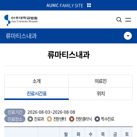
카피라이트로 가기
본문으로 가기
주메뉴로 가기
AUMC
FAMILY SITE
류마티스내과
류마티스내과
소개
의료진
진료시간표
위치
진료기간
2026-08-03
~
2026-08-08
진료장소
진료과
전문센터
전문클리닉
특수진료
월
화
수
목
금
토