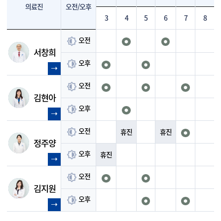
의료진
오전/오후
3
4
5
6
7
8
오전
서창희
오후
오전
김현아
오후
오전
휴진
휴진
정주양
오후
휴진
오전
김지원
오후