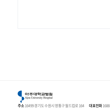
오십견클리닉
진단검사의학과
요실금클리닉
피부과
위장관협착클리닉
핵의학과
유전학클리닉
호흡기내과
음성클리닉
의안클리닉
점막하종양클리닉
족부클리닉
탈장클리닉
포스트코로나클리닉
학습발달클리닉
흉터클리닉
주소
16499 경기도 수원시 영통구 월드컵로 164
대표전화
1688