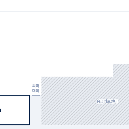
편의서비스
복약상담
식당·커피전문점
고객의소리
기타 편의시설
종교실
마이닥터
증명서발급
개인정보관리
제증명∙진단서
진료기록·영상 CD 온라인
발급
자주하는 질문
대표번호
1688-6114
칭찬합니다
진료예약