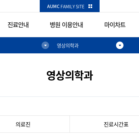
카피라이트로 가기
본문으로 가기
주메뉴로 가기
AUMC
FAMILY SITE
진료안내
병원 이용안내
마이차트
영상의학과
병원 이용안내
마이차트
오시는 길
마이차트
영상의학과
주차안내
진찰권조회
주요 전화번호
예약현황
층별 위치안내
입원일정
아주갤러리
진료이력
의료진
진료시간표
편의시설 안내
결과조회