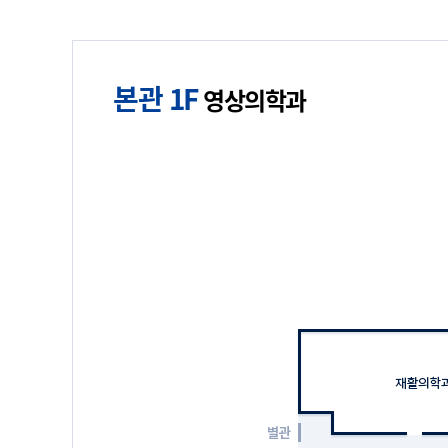
대장항문외과
골관절염특화센터
응급 진료
류마티스내과
권역모자의료센터
입원 진료
마취통증의학과
뇌졸중센터
본관 1F
영상의학과
암센터
방사선종양학과
로봇수술센터
진료지원
병리과
사경센터
치과병원
진료시간표
비뇨의학과
소아청소년성장비만센터
전문클리닉
산부인과
수면센터
성형외과
심혈관센터
가임력보존클리닉
소아외과
아주난청센터
골프클리닉
소아청소년과
아주스포츠의학센터
관절염클리닉
소화기내과
장기이식센터
금연클리닉
순환기내과
췌장-담도센터
기억력장애클리닉
신경과
파킨슨센터
뇌졸중혈관내수술클리닉
신경외과
희귀질환센터
뇌하수체클리닉
신장내과
다한증클리닉