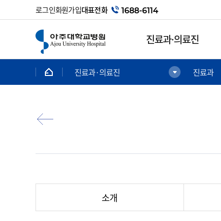
로그인
회원가입
대표전화
1688-6114
진료과·의료진
진료과·의료진
진료과
진료과·의료진
진료안내
의료진
첫방문 간편상담예약
진료과
인터넷 진료예약
가정의학과
회원예약
간담췌외과
대리인예약
감염내과
비회원예약
갑상선내분비외과
비회원예약조회
전문센터
소개
급성기일반내과
외래 진료
내분비대사내과
감마나이프센터