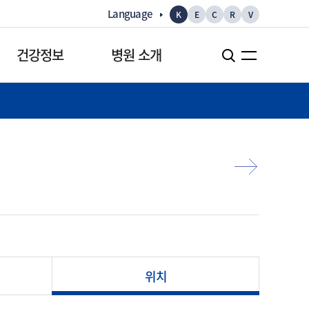
Language
K
E
C
R
V
건강정보
병원 소개
건강정보
병원 소개
건강정보
병원장 인사말
건강만화
역대 병원장
건강TV
병원현황
검사정보
병원부속연구기관
병원 소식
위치
병원뉴스