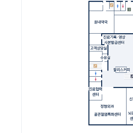
심장혈관흉부외과
당뇨발클리닉
안과
루푸스클리닉
알레르기면역내과
림프부종클리닉
영상의학과
면역요법클리닉
외상의학과
불면증 클리닉
위장관외과
불임및습관성유산클리닉
유방외과
비만대사수술클리닉
응급의학과
비만클리닉
응급중환자외과
성건강클리닉(여성)
이비인후과
소아청소년 당뇨클리닉
이식혈관외과
식도·위·배변 기능이상
클리닉
재활의학과
신경통증클리닉
정신건강의학과
어지럼증클리닉
정형외과
여행자예방접종클리닉
종양혈액내과
예쁜치매클리닉
직업환경의학과