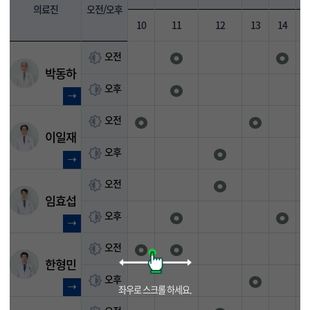
의료진
오전/오후
10
11
12
13
14
1
오전
박동하
오후
오전
이일재
오후
오전
임효섭
오후
오전
한형민
오후