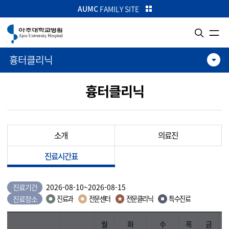
카피라이트로 가기
본문으로 가기
주메뉴로 가기
AUMC
FAMILY SITE
흉터클리닉
흉터클리닉
소개
의료진
진료시간표
진료기간
2026-08-10
~
2026-08-15
진료장소
진료과
전문센터
전문클리닉
특수진료
월
화
수
목
금