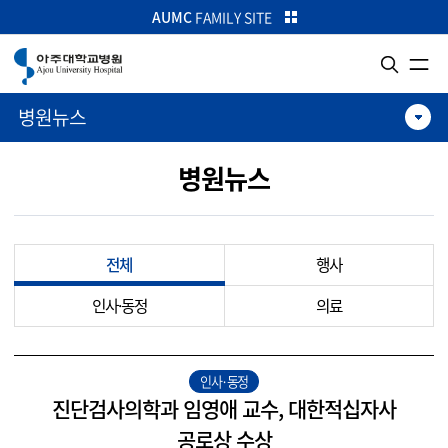
카피라이트로 가기
본문으로 가기
주메뉴로 가기
AUMC
FAMILY SITE
병원뉴스
병원뉴스
전체
행사
인사·동정
의료
인사·동정
진단검사의학과 임영애 교수, 대한적십자사
공로상 수상