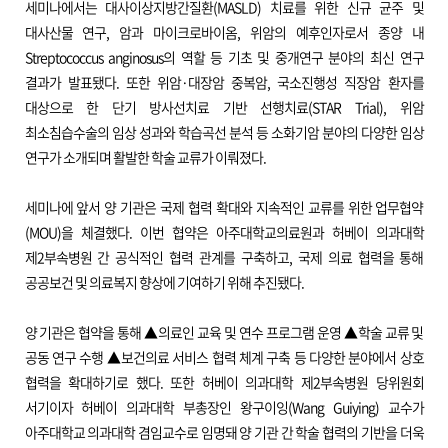
세미나에서는 대사이상지방간질환(MASLD) 치료를 위한 신규 균주 및
대사산물 연구, 암과 마이크로바이옴, 위암의 예후인자로서 종양 내
Streptococcus anginosus의 역할 등 기초 및 중개연구 분야의 최신 연구
결과가 발표됐다. 또한 위암·대장암 중복암, 국소진행성 직장암 환자를
대상으로 한 단기 방사선치료 기반 선행치료(STAR Trial), 위암
최소침습수술의 임상 성과와 학습곡선 분석 등 소화기암 분야의 다양한 임상
연구가 소개되며 활발한 학술 교류가 이뤄졌다.
세미나에 앞서 양 기관은 국제 협력 확대와 지속적인 교류를 위한 업무협약
(MOU)을 체결했다. 이번 협약은 아주대학교의료원과 허베이 의과대학
제2부속병원 간 공식적인 협력 관계를 구축하고, 국제 의료 협력을 통해
공공보건 및 의료복지 향상에 기여하기 위해 추진됐다.
양 기관은 협약을 통해 ▲의료인 교육 및 연수 프로그램 운영 ▲학술 교류 및
공동 연구 수행 ▲보건의료 서비스 협력 체계 구축 등 다양한 분야에서 상호
협력을 확대하기로 했다. 또한 허베이 의과대학 제2부속병원 당위원회
서기이자 허베이 의과대학 부총장인 왕구이잉(Wang Guiying) 교수가
아주대학교 의과대학 겸임교수로 임명돼 양 기관 간 학술 협력의 기반을 더욱