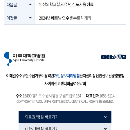
영상의학교실 30주년 심포지움 성료
다음글
이전글
2024년 베트남 연수생 수료식 개최
이메일주소무단수집거부
이용약관
개인정보처리방침
환자권리장전
안전보건경영방침
사이버신고센터
비급여진료비
주소
16499 경기도 수원시 영통구 월드컵로 164
대표전화
1688-6114
COPYRIGHT Ⓒ AJOU UNIVERSITY MEDICAL CENTER. ALL RIGHTS RESERVED.
의료원/병원 바로가기
대학/대학원 바로가기