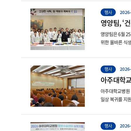
행사
2026-
영양팀, ‘
영양팀은 6월 2
위한 올바른 식생
과 식생활 지침을 
행사
2026-
아주대학교
아주대학교병원 
일상 복귀를 지원
프로그램(17일) 
행사
2026-