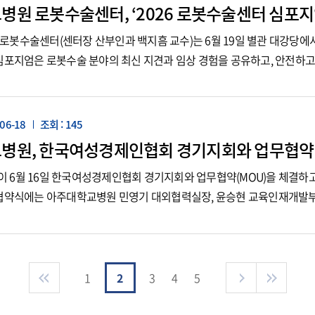
원 로봇수술센터, ‘2026 로봇수술센터 심포지
봇수술센터(센터장 산부인과 백지흠 교수)는 6월 19일 별관 대강당에서
 심포지엄은 로봇수술 분야의 최신 지견과 임상 경험을 공유하고, 안전하
는 외과, 비뇨의학과, 산부인과, 마취통증의학과 등 다양한 진료과 의료...
06-18
조회 : 145
병원, 한국여성경제인협회 경기지회와 업무협약
 6월 16일 한국여성경제인협회 경기지회와 업무협약(MOU)을 체결하
 협약식에는 아주대학교병원 민영기 대외협력실장, 윤승현 교육인재개발
등 40여 명이 참석했다. 양 기관은 협약을 통해 ▲한국여성경제인협회 경기.
1
2
3
4
5