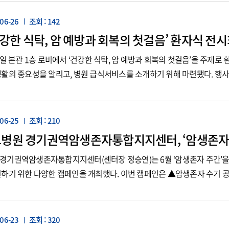
06-26
조회 : 142
건강한 식탁, 암 예방과 회복의 첫걸음’ 환자식 전
5일 본관 1층 로비에서 ‘건강한 식탁, 암 예방과 회복의 첫걸음’을 주제로
활의 중요성을 알리고, 병원 급식서비스를 소개하기 위해 마련됐다. 행사
제공했으며, 암 예방에 도움이 되는 식품 20종 및 ...
06-25
조회 : 210
병원 경기권역암생존자통합지지센터, ‘암생존자 주
경기권역암생존자통합지지센터(센터장 정승연)는 6월 ‘암생존자 주간’을
하기 위한 다양한 캠페인을 개최했다. 이번 캠페인은 ▲암생존자 수기 공모전
▲암생존자 초청 특강(2일) ▲재가암환자 인식개선 캠페인(18~30...
06-23
조회 : 320