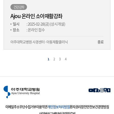
건강강좌
Ajou 온라인 소아재활강좌
일시
: 2025-02-28(금) (상시개설)
장소
: 온라인 접수
아주대학교병원 사경센터·아동재활클리닉
종료
1
2
3
4
이메일주소무단수집거부
이용약관
개인정보처리방침
환자권리장전
안전보건경영방침
사이버신고센터
비급여진료비