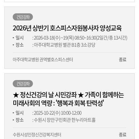
건강강좌
2026년 상반기 호스피스자원봉사자 양성교육
일시
: 2026-03-18(수) ~19(목) 08:50~16:30(2일간/총 13시간)
장소
: 아주대학교병원 별관 B1층 3소강당
아주대학교병원 권역별호스피스센터
종료
건강강좌
★ 정신건강의 날 시민강좌 ★ 가족이 함께하는
미래사회의 역량 : '행복과 회복 탄력성'
일시
: 2025-10-22(수) 10:00-12:00
장소
: 수원시 장안구민회관 한누리아트홀
수원시성인정신건강복지센터
종료