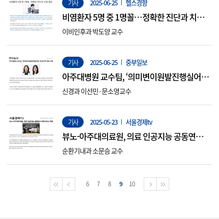
기사
2025-06-25
헬스경향
비염환자 5명 중 1명꼴…정확한 진단과 치료
필요
이비인후과 박도양 교수
기사
2025-06-25
중부일보
아주대병원 교수팀, ‘의미변이원발진행실어
증’ 새 유전적 원인 규명
신경과 이선민·문소영교수
기사
2025-05-23
서울경제tv
뷰노-아주대의료원, 의료 인공지능 공동연구
위한 MOU 체결
순환기내과 소문승 교수
6
7
8
9
10