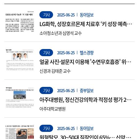
기사
2025-06-25
동아일보
LG화학, 성장호르몬제 치료후 ‘키 성장 예측’ A
I 개발
소아청소년과 심영석 교수
기사
2025-06-25
헬스경향
얼굴 사진·설문지 이용해 '수면무호흡증' 위험
예측한다
신경과 김태준 교수
기사
2025-06-25
중부일보
아주대병원, 정신건강의학과 적정성 평가 2개
부문 1등급 ‘쾌거’
아주대학교병원
기사
2025-06-25
동아일보
원형탈모, 30~50대 직장인이 65%… 신약 속