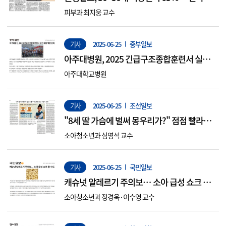
속 개발 "조기 치료를"
피부과 최지웅 교수
기사
2025-06-25
중부일보
아주대병원, 2025 긴급구조종합훈련서 실전
대응 역량 강화
아주대학교병원
기사
2025-06-25
조선일보
"8세 딸 가슴에 벌써 몽우리가?" 점점 빨라지
는 '사춘기 시계'
소아청소년과 심영석 교수
기사
2025-06-25
국민일보
캐슈넛 알레르기 주의보… 소아 급성 쇼크 올
수도
소아청소년과 정경욱·이수영 교수