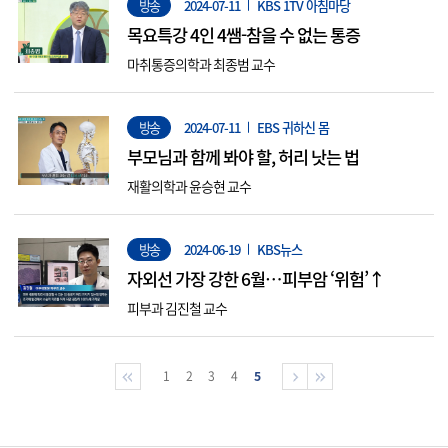
방송
2024-07-11
KBS 1TV 아침마당
목요특강 4인 4쌤-참을 수 없는 통증
마취통증의학과 최종범 교수
방송
2024-07-11
EBS 귀하신 몸
부모님과 함께 봐야 할, 허리 낫는 법
재활의학과 윤승현 교수
방송
2024-06-19
KBS뉴스
자외선 가장 강한 6월…피부암 ‘위험’↑
피부과 김진철 교수
1
2
3
4
5