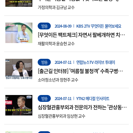
중독!
가정의학과 김규남 교수
방송
2024-08-09
KBS 2TV 무엇이든 물어보세요
[무엇이든 팩트체크] 자면서 팔베개하면 치명
적인 "흉곽출구증후군" 유발할 수 있다?
재활의학과 윤승현 교수
방송
2024-07-11
연합뉴스TV 라이브 투데이
[출근길 인터뷰] '여름철 불청객' 수족구병…우
리 아이 지킬 방법은?
소아청소년과 정현주 교수
방송
2024-07-11
YTN2 메디컬 인사이트
심장혈관흉부외과 전문의가 전하는 '관상동맥
질환의 증상과 치료법
심장혈관흉부외과 임상현 교수