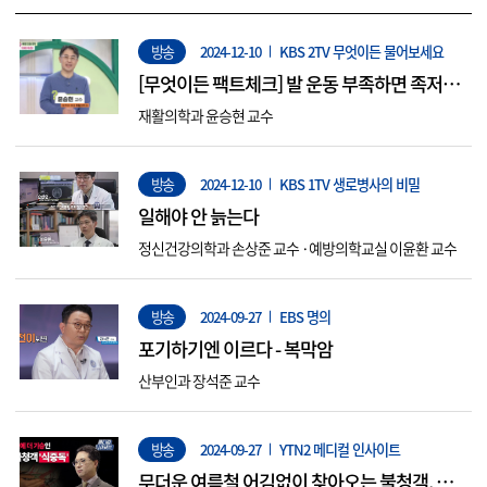
방송
2024-12-10
KBS 2TV 무엇이든 물어보세요
[무엇이든 팩트체크] 발 운동 부족하면 족저근
막염 생길 수 있다?
재활의학과 윤승현 교수
방송
2024-12-10
KBS 1TV 생로병사의 비밀
일해야 안 늙는다
정신건강의학과 손상준 교수 ·예방의학교실 이윤환 교수
방송
2024-09-27
EBS 명의
포기하기엔 이르다 - 복막암
산부인과 장석준 교수
방송
2024-09-27
YTN2 메디컬 인사이트
무더운 여름철 어김없이 찾아오는 불청객, 식