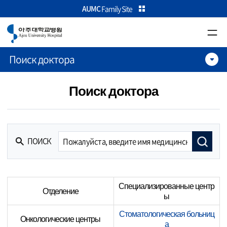
카피라이트로 가기
본문으로 가기
주메뉴로 가기
AUMC
Family Site
Поиск доктора
Поиск доктора
ПОИСК
Специализированные центр
Отделение
ы
Стоматологическая больниц
Онкологические центры
а