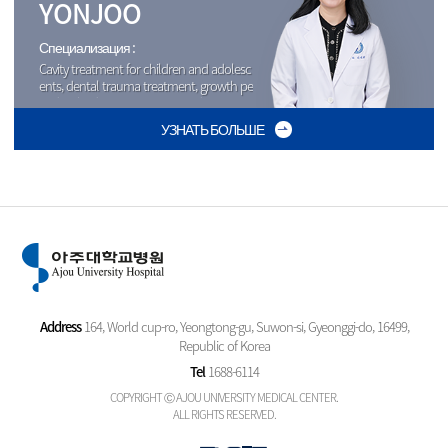
YONJOO
Специализация :
Cavity treatment for children and adolesc
ents, dental trauma treatment, growth pe
riod orthodontic treatment, sedation
УЗНАТЬ БОЛЬШЕ
Address
164, World cup-ro, Yeongtong-gu, Suwon-si, Gyeonggi-do, 16499,
Republic of Korea
Tel
1688-6114
COPYRIGHT Ⓒ AJOU UNIVERSITY MEDICAL CENTER.
ALL RIGHTS RESERVED.