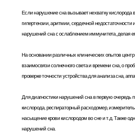
Центр трансплант
медицинской по
Если нарушение сна вызывает нехватку кислорода в
Центр тугоухости
Отделение нефро
Клиника генетики
Отделение онколо
гипертензии, аритмии, сердечной недостаточности и 
гематологии
Клиника детской 
нарушений сна с ослаблением иммунитета, делая ег
Отделение ортоп
Центр редких за
хирургии
Отделение
На основании различных клинических опытов центр 
оториноларингол
взаимосвязи солнечного света и времени сна, о пр
Отделение офта
Отделение патол
проверке точности устройства для анализа сна, апп
Отделение педиа
Отделение пласт
Для диагностики нарушений сна в первую очередь 
хирургии
Отделение проф
кислорода, респираторный расходомер, измеритель о
и экологической
насыщение крови кислородом во сне и т.д. Также о
Отделение психи
нарушений сна.
Отделение пульм