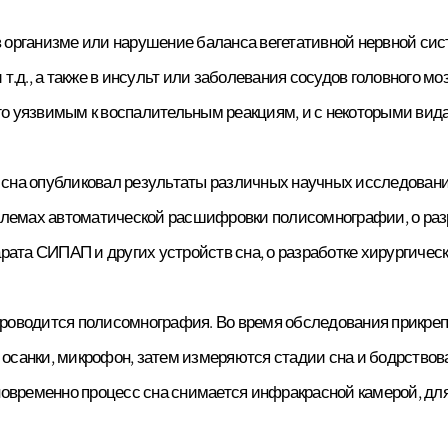
ации органов
мощи
 организме или нарушение баланса вегетативной нервной сист
 Аджу
логии
гии и
т.д., а также в инсульт или заболевания сосудов головного м
психиатрии
о уязвимым к воспалительным реакциям, и с некоторыми вида
едической
болеваний
сна опубликовал результаты различных научных исследований о
огии
облемах автоматической расшифровки полисомнографии, о раз
льмологии
огии
арата СИПАП и других устройств сна, о разработке хирургическ
трии
ической
проводится полисомнография. Во время обследования прикреп
ессиональной
санки, микрофон, затем измеряются стадии сна и бодрствовани
 медицины
дновременно процесс сна снимается инфракрасной камерой, для
атрии
онологии