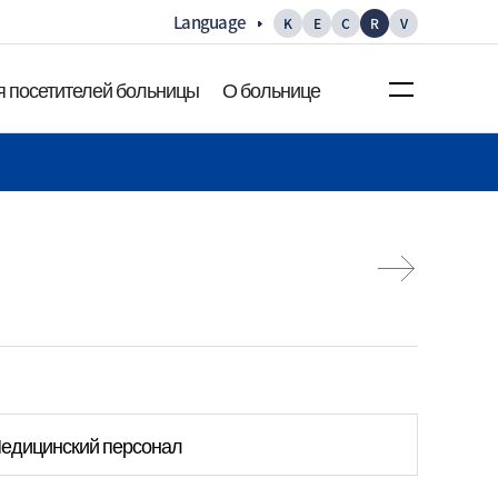
Language
K
E
C
R
V
 посетителей больницы
О больнице
ция для
О больнице
лей больницы
Приветствие Главного
с добраться
врача
ция о
Миссия/Видение
История
ия по этажам
Основная статистика
ия об
едицинский персонал
Галерея
х
посетителей
Рекламный видеоролик