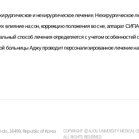
ционной
ирургическое и нехирургическое лечение. Нехирургическое ле
логии
х влияние на сон, коррекцию положения во сне, аппарат СИПА
литационной
мальный способ лечения определяется с учетом особенностей
тологии
ой больницы Аджу проводит персонализированное лечение на 
йной
ой хирургии
плантации и
гии
гии
гии
ного тракта
гии молочной
-do, 16499, Republic of Korea
COPYRIGHT Ⓒ AJOU UNIVERSITY MEDICAL C
ринной
ALL RIGHTS RESERVED.