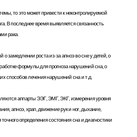
емы, то это может привести к неконтролируемой
озга. В последнее время выявляется связанность
ми рака.
 замедлении роста из-за апноэ во сне у детей, о
работке формулы для прогноза нарушений сна, о
их способов лечения нарушений сна и т.д.
ляются аппарты ЭЭГ, ЭМГ, ЭКГ, измерения уровня
я, апноэ, храп, движение рук и ног, дыхание,
 точного определения состояния сна и диагностики