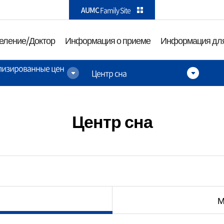
카피라이트로 가기
본문으로 가기
주메뉴로 가기
AUMC
Family Site
еление/Доктор
Информация о приеме
Информация для
лизированные цен
Центр сна
ктор
Информация о приеме
Информа
посетите
а
О Международном
Как до на
медицинском центре
Центр сна
Информа
Амбулаторный прием
рства и
парковке
Госпитализация
гологии
Информац
Прием в отделении
зиологии и
Информац
неотложной помощи
ованные
М
удобства
оэнтерологии
Комплексная
Услуги для 