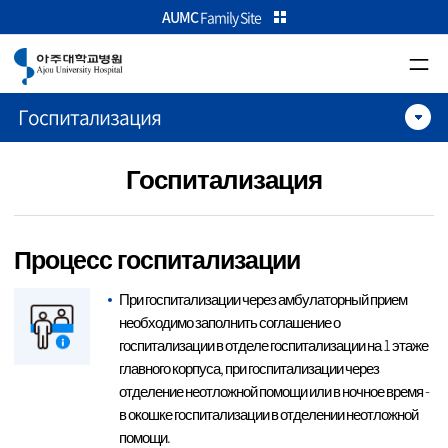
카피라이트로 가기
본문으로 가기
주메뉴로 가기
AUMC
Family Site
Госпитализация
Госпитализация
Процесс госпитализации
При госпитализации через амбулаторный прием
необходимо заполнить соглашение о
госпитализации в отделе госпитализации на 1 этаже
главного корпуса, при госпитализации через
отделение неотложной помощи или в ночное время -
в окошке госпитализации в отделении неотложной
помощи.