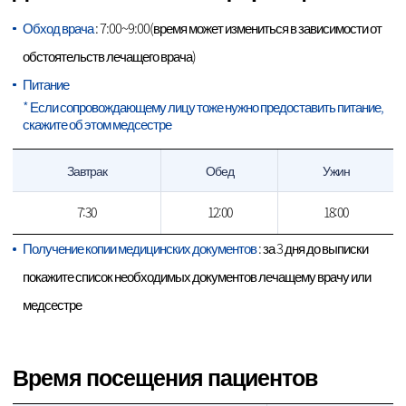
Обход врача
: 7:00~9:00(время может измениться в зависимости от
обстоятельств лечащего врача)
Питание
* Если сопровождающему лицу тоже нужно предоставить питание,
скажите об этом медсестре
Завтрак
Обед
Ужин
7:30
12:00
18:00
Получение копии медицинских документов
: за 3 дня до выписки
покажите список необходимых документов лечащему врачу или
медсестре
Время посещения пациентов