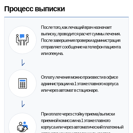
Процесс выписки
После того, как лечащий врач назначает
выписку, проводится расчет
суммы лечения.
После завершения проверки администрация
отправляет сообщение на телефон пациента
или опекуна.
Оплату лечения можно произвести в офисе
администрации на 1 этаже
главного корпуса
или через автомат в стационаре.
При оплате через стойку приема/выписки
приемной комиссии на 1 этаже
главного
корпуса или через автоматический платежный