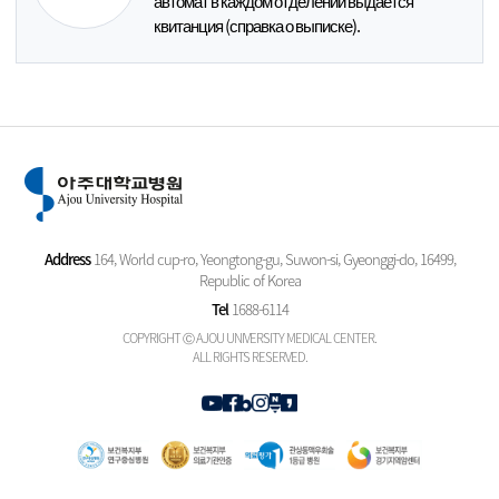
автомат в каждом отделении выдается
квитанция (справка о выписке).
Address
164, World cup-ro, Yeongtong-gu, Suwon-si, Gyeonggi-do, 16499,
Republic of Korea
Tel
1688-6114
COPYRIGHT Ⓒ AJOU UNIVERSITY MEDICAL CENTER.
ALL RIGHTS RESERVED.