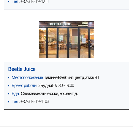
Тел
: +82-31-219-4211
Beetle Juice
Местоположение
: здание Вэлбинг центр, этаж В1
Время работы
: (Будни) 07:30~19:00
Еда
: Свежевыжатые соки, кофе и т.д.
Тел
: +82-31-219-4103