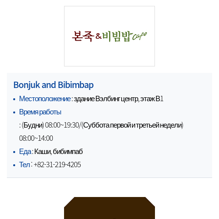
Bonjuk and Bibimbap
Местоположение
: здание Вэлбинг центр, этаж В1
Время работы
: (Будни) 08:00~19:30/(Суббота первой и третьей недели)
08:00~14:00
Еда
: Каши, бибимпаб
Тел
: +82-31-219-4205