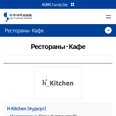
카피라이트로 가기
본문으로 가기
주메뉴로 가기
AUMC
Family Site
Рестораны·Кафе
Рестораны·Кафе
H Kitchen (Фудкорт)
Местоположение
: Главный корпус, этаж В1