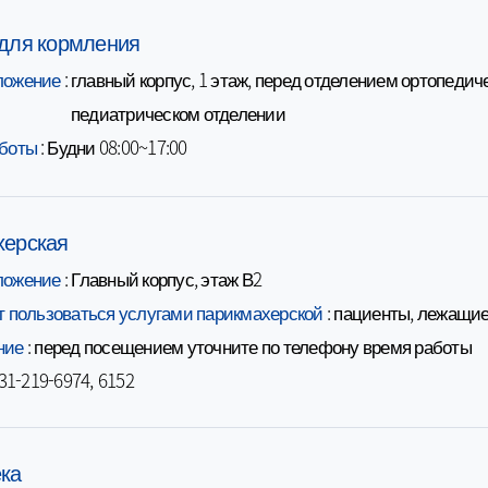
ционной
для кормления
логии
ложение
главный корпус, 1 этаж, перед отделением ортопедиче
:
литационной
педиатрическом отделении
тологии
боты
Будни 08:00~17:00
:
йной
херская
ой хирургии
ложение
: Главный корпус, этаж В2
плантации и
гии
т пользоваться услугами парикмахерской
: пациенты, лежащи
гии
ние
: перед посещением уточните по телефону время работы
гии
-31-219-6974, 6152
ного тракта
гии молочной
ка
ринной