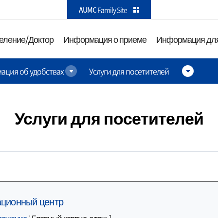
카피라이트로 가기
본문으로 가기
주메뉴로 가기
AUMC
Family Site
еление/Доктор
Информация о приеме
Информация для
ация об удобствах
Услуги для посетителей
ктор
Информация о приеме
Информа
посетите
а
О Международном
Как до на
медицинском центре
Услуги для посетителей
Информа
Амбулаторный прием
рства и
парковке
Госпитализация
гологии
Информац
Прием в отделении
зиологии и
Информац
неотложной помощи
ованные
удобства
оэнтерологии
ционный центр
Комплексная
Услуги для 
ложение
:
Главный корпус, этаж 1