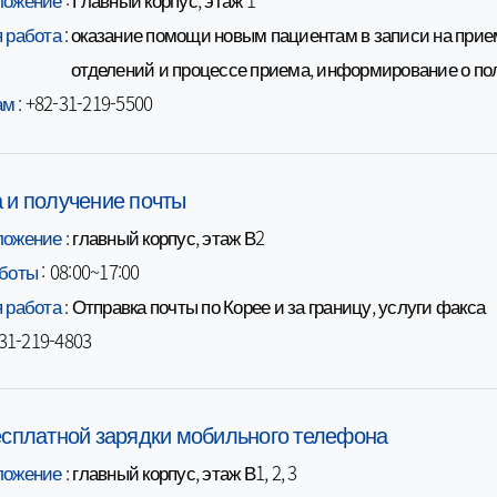
диагностика
ста и ожирения
билиарной
Рестораны
 работа
оказание помощи новым пациентам в записи на при
:
ый центр
Информация об
Другие удоб
тологии
отделений и процессе приема, информирование о п
ный центр
услугах
Религиозная
й хирургии
ам
+82-31-219-5500
ный центр
:
Диагностика для визы Е2
остической
ие центры
Копии медицинских записей/
едицины
снимков
еская
кционных
 и получение почты
Информация для живущих за
го лечения
границей пациентов
оваскулярной
ложение
: главный корпус, этаж В2
Часто задаваемые
жденных с
Информация о зарубежной
рургии
вопросы
боты
: 08:00~17:00
страховке
ологии
 работа
: Отправка почты по Корее и за границу, услуги факса
ектальной
а
-31-219-4803
болеваний
логии
ованной
хирургии
есплатной зарядки мобильного телефона
ожной
ргии
ложение
: главный корпус, этаж В1, 2, 3
й медицины
ожной