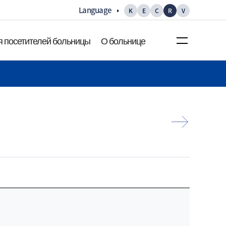
Language
K
E
C
R
V
 посетителей больницы
О больнице
ция для
О больнице
лей больницы
Приветствие Главного
с добраться
врача
ция о
Миссия/Видение
История
ия по этажам
Основная статистика
ия об
Галерея
х
посетителей
Рекламный видеоролик