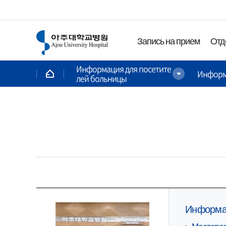
Запись на прием
Отд
Информация для посетите
Информ
лей больницы
Запись на прием
Отделение/До
Запись на прием
Поиск доктор
Отделение
Отделение акуше
гинекологии
Отделение аллер
Отделение анесте
медицины боли
Специализир
Отделение гастр
Информа
центры
Отделение
Местопо