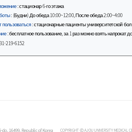
ложение
: стационар 6-го этажа
ринологии и
боты
: (Будни) До обеда 10:00~12:00, После обеда 2:00~4:00
ной медицины
т пользоваться
: стационарные пациенты университетской бо
 отделение
ние
бесплатное пользование, за 1 раз можно взять напрокат до 
:
ний
-31-219-6152
-do, 16499, Republic of Korea
COPYRIGHT Ⓒ AJOU UNIVERSITY MEDICAL C