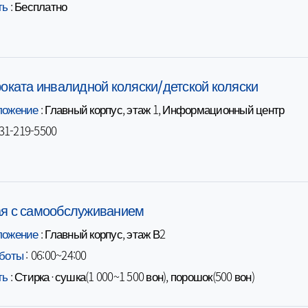
ть
: Бесплатно
ации органов
мощи
 Аджу
логии
гии и
психиатрии
едической
роката инвалидной коляски/детской коляски
болеваний
ложение
: Главный корпус, этаж 1, Информационный центр
огии
-31-219-5500
льмологии
огии
трии
ической
я с самообслуживанием
ложение
: Главный корпус, этаж В2
ессиональной
 медицины
боты
: 06:00~24:00
атрии
ть
: Стирка·сушка(1 000~1 500 вон), порошок(500 вон)
онологии