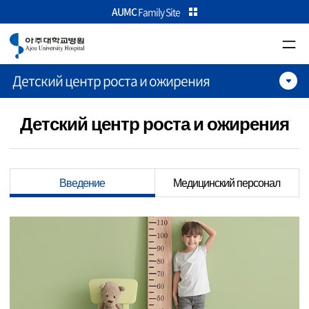
카피라이트로 가기
본문으로 가기
주메뉴로 가기
AUMC
Family Site
Детский центр роста и ожирения
Детский центр роста и ожирения
Введение
Медицинский персонал