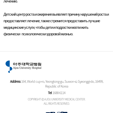
лечению.
Детский центр роста и ожирения выявляет причину нарушений роста и
предоставляет лечение, также стремится предоставить лучшие
медицинские услуги, чтобы дети и подростки могли жить
физически·психологически здоровой жизнью.
Address
164, World cup-ro, Yeongtong-gu, Suwon-si, Gyeonggi-do, 16499,
Republic of Korea
Tel
1688-6114
COPYRIGHT Ⓒ AJOU UNIVERSITY MEDICAL CENTER.
ALL RIGHTS RESERVED.