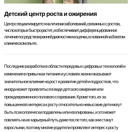
Детский центр роста и ожирения
Центр специализируется на лечении заболеваний, связанных с ростом,
число которых быстро растет, и обеспечивает дифференцированное
лечение посредством ранней диагностики и оценки, основанной на богатом
клиническом опыте.
Последние разработки в области передовых цифровых технологий и
изменения в привычках питания и условиях жизни оказывают
значительное влияние на рост и развитие детей и подростков, что
иногда может проявляться в виде детского ожирения или
преждевременного полового созревания. Кроме того, из-за
повышенного интереса к росту относительно невысокие дети могут
быть психологически подавлены или изолированы, и это может
повлиять на их карьерный путь даже после того, как они станут
взрослыми, поэтому многие родители проявляют интерес к росту