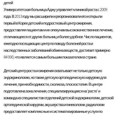
детей
Университетская больница Аджу управляет клиникой роста с 2009
года. В 2013 году мы расширили и реорганизовали его и открыли
первый в Корее детский и подростковый центр ожирения,
предоставляя пациентам и их опекунам высококачественное лечение,
отличающееся от других больниц и более удобное. Число пациентов,
ежегодно посещающих центр по поводу болезней роста и
наследственных заболеваний обмена веществ, достигает примерно
84 000, что является самым большим показателем в стране.
Детский центр роста и ожирения охватывает не только детскую
эндокринологию, но также детскую ортопедическую хирургию для
лечения, при необходимости, сколиоза, плоскостопия. В центре
подготовлена зона лечения, специализирующаяся на ‘росте’ и
команда из специалистов отделений детской эндокринологии, детской
ортопедической хирургии, акушерства и гинекологии, радиологии
предоставляет комплексные и систематизированные услуги по