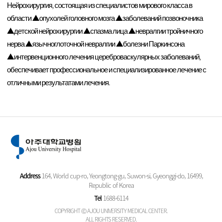
Нейрохирургия, состоящая из специалистов мирового класса в
области ▲опухолей головного мозга ▲заболеваний позвоночника
▲детской нейрохирургии ▲спазма лица ▲невралгии тройничного
нерва ▲язычноглоточной невралгии ▲болезни Паркинсона
▲интервенционного лечения цереброваскулярных заболеваний,
обеспечивает профессиональное и специализированное лечение с
отличными результатами лечения.
Address
164, World cup-ro, Yeongtong-gu, Suwon-si, Gyeonggi-do, 16499,
Republic of Korea
Tel
1688-6114
COPYRIGHT Ⓒ AJOU UNIVERSITY MEDICAL CENTER.
ALL RIGHTS RESERVED.