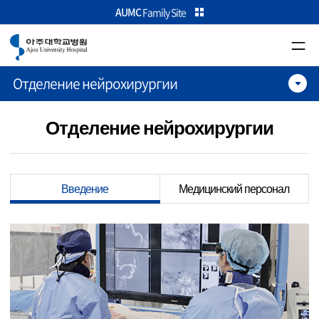
카피라이트로 가기
본문으로 가기
주메뉴로 가기
AUMC
Family Site
Отделение нейрохирургии
Отделение нейрохирургии
Введение
Медицинский персонал