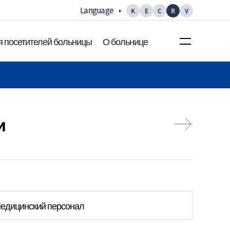
Language
K
E
C
R
V
 посетителей больницы
О больнице
ция для
О больнице
лей больницы
Приветствие Главного
с добраться
врача
и
ция о
Миссия/Видение
История
ия по этажам
Основная статистика
ия об
едицинский персонал
Галерея
х
посетителей
Рекламный видеоролик