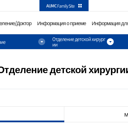
카피라이트로 가기
본문으로 가기
주메뉴로 가기
AUMC
Family Site
еление/Доктор
Информация о приеме
Информация для
Отделение детской хирург
ние
ии
ктор
Информация о приеме
Информа
посетите
а
О Международном
Как до на
медицинском центре
Отделение детской хирурги
Информа
Амбулаторный прием
рства и
парковке
Госпитализация
гологии
Информац
Прием в отделении
зиологии и
Информац
неотложной помощи
ованные
М
удобства
оэнтерологии
Комплексная
Услуги для 