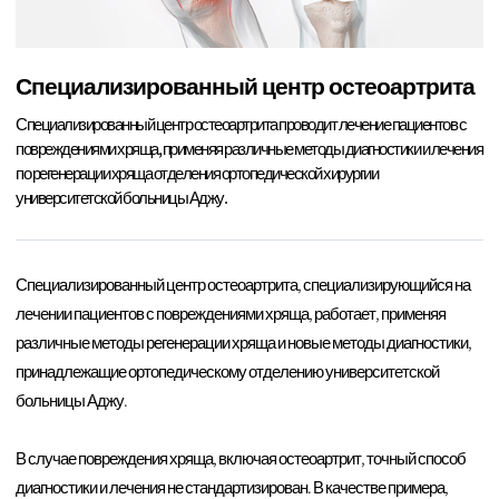
Специализированный центр остеоартрита
Специализированный центр остеоартрита проводит лечение пациентов с
повреждениями хряща, применяя различные методы диагностики и лечения
по регенерации хряща отделения ортопедической хирургии
университетской больницы Аджу.
Специализированный центр остеоартрита, специализирующийся на
лечении пациентов с повреждениями хряща, работает, применяя
различные методы регенерации хряща и новые методы диагностики,
принадлежащие ортопедическому отделению университетской
больницы Аджу.
В случае повреждения хряща, включая остеоартрит, точный способ
диагностики и лечения не стандартизирован. В качестве примера,