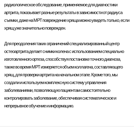
радиологическое обследование, применяемое для диагностики
артрита, показывает разные результаты в зависимости от радиуса
съемки, даже на МРТ повреждение хряща можно увидеть только, если
хрящ уже значительно поврежден.
Для преодоления таких ограничений специализированный центр
остеоартрита делает снимки колена с использованием специально
изготовленного ортеза, способствуя постановке точного диагноза,
также во время МРТ измеряется объем коллагена, составляющего
хрящ, для проверки артрита на начальном этапе. Кроме того, мы
создали и используем комплексную систему управления
заболеваниями, позволяющую пациентам самостоятельно
контролировать заболевание, обеспечивая систематическое и
непрерывное обучение и информацию.