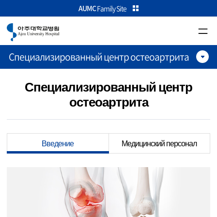
카피라이트로 가기
본문으로 가기
주메뉴로 가기
AUMC
Family Site
Специализированный центр остеоартрита
Специализированный центр
остеоартрита
Введение
Медицинский персонал