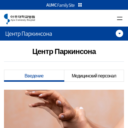
카피라이트로 가기
본문으로 가기
주메뉴로 가기
AUMC
Family Site
Центр Паркинсона
Центр Паркинсона
Введение
Медицинский персонал