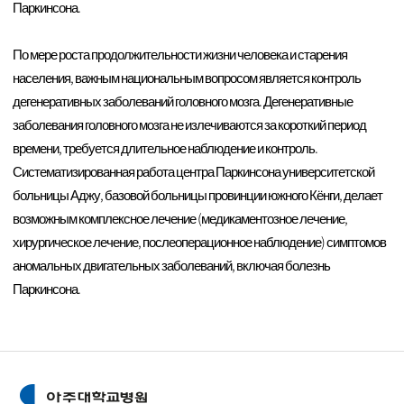
Паркинсона.
По мере роста продолжительности жизни человека и старения
населения, важным национальным вопросом является контроль
дегенеративных заболеваний головного мозга. Дегенеративные
заболевания головного мозга не излечиваются за короткий период
времени, требуется длительное наблюдение и контроль.
Систематизированная работа центра Паркинсона университетской
больницы Аджу, базовой больницы провинции южного Кёнги, делает
возможным комплексное лечение (медикаментозное лечение,
хирургическое лечение, послеоперационное наблюдение) симптомов
аномальных двигательных заболеваний, включая болезнь
Паркинсона.