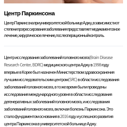
Центр Паркинсона
Центр Паркинсона при университетской больнице Аджу, в зависимости от
степени прогрессирования заболевания предоставляет медикаментозное
лечение, хирургическое лечение, послеоперационный контроль.
Центр исследования заболеваний головного мозга(Brain Disease
Research Center, BDRC) медицинского центра Аджу в 1998 году
впервые в Корее был назначен Министерством здравоохранения
лучшим исследовательским центром(SRC) в области исследования
заболеваний головного мозга, в то же время были проведены
исследования международного уровня в области исследования
дегенеративных заболеваний головного мозга, и исследования
заболеваний головного мозга, включая болезнь Паркинсона. Это
стало фундаментом основания в 2016 году и успешного развития
центра Паркинсона в университетской больнице Аджу.