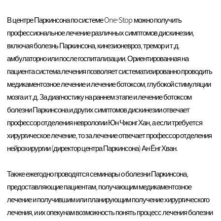
В центре Паркинсона по системе One-Stop можно получить
профессиональное лечение различных симптомов дискинезии,
включая болезнь Паркинсона, кинезионевроз, тремор и т.д.
амбулаторно или после госпитализации. Ориентированная на
пациента система лечения позволяет систематизированно проводить
медикаментозное лечение и лечение ботоксом, глубокой стимуляции
мозга и т.д. За диагностику на раннем этапе и лечение ботоксом
болезни Паркинсона и других симптомов дискинезии отвечает
профессор отделения неврологии Юн Чжонг Хан, а если требуется
хирургическое лечение, то за лечение отвечает профессор отделения
нейрохирургии (директор центра Паркинсона) Ан Ёнг Хван.
Также ежегодно проводятся семинары о болезни Паркинсона,
предоставляющие пациентам, получающим медикаментозное
лечение и получившим или планирующим получение хирургического
лечения, и их опекунам возможность понять процесс лечения болезни