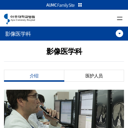
카피라이트로 가기
본문으로 가기
주메뉴로 가기
AUMC
Family Site
影像医学科
影像医学科
介绍
医护人员