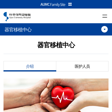
카피라이트로 가기
본문으로 가기
주메뉴로 가기
AUMC
Family Site
器官移植中心
器官移植中心
介绍
医护人员