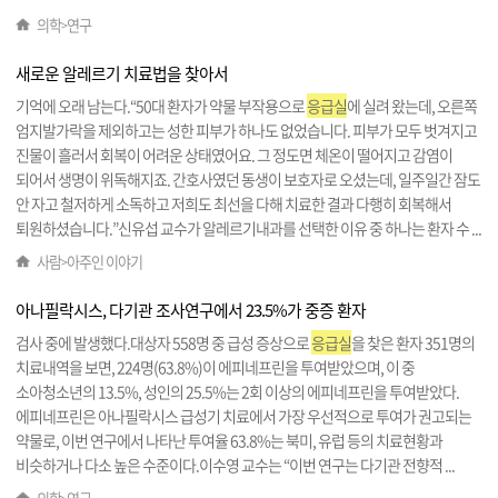
의학
연구
>
새로운 알레르기 치료법을 찾아서
기억에 오래 남는다.“50대 환자가 약물 부작용으로
응급실
에 실려 왔는데, 오른쪽
엄지발가락을 제외하고는 성한 피부가 하나도 없었습니다. 피부가 모두 벗겨지고
진물이 흘러서 회복이 어려운 상태였어요. 그 정도면 체온이 떨어지고 감염이
되어서 생명이 위독해지죠. 간호사였던 동생이 보호자로 오셨는데, 일주일간 잠도
안 자고 철저하게 소독하고 저희도 최선을 다해 치료한 결과 다행히 회복해서
퇴원하셨습니다.”신유섭 교수가 알레르기내과를 선택한 이유 중 하나는 환자 수 ...
사람
아주인 이야기
>
아나필락시스, 다기관 조사연구에서 23.5%가 중증 환자
검사 중에 발생했다.대상자 558명 중 급성 증상으로
응급실
을 찾은 환자 351명의
치료내역을 보면, 224명(63.8%)이 에피네프린을 투여받았으며, 이 중
소아청소년의 13.5%, 성인의 25.5%는 2회 이상의 에피네프린을 투여받았다.
에피네프린은 아나필락시스 급성기 치료에서 가장 우선적으로 투여가 권고되는
약물로, 이번 연구에서 나타난 투여율 63.8%는 북미, 유럽 등의 치료현황과
비슷하거나 다소 높은 수준이다.이수영 교수는 “이번 연구는 다기관 전향적 ...