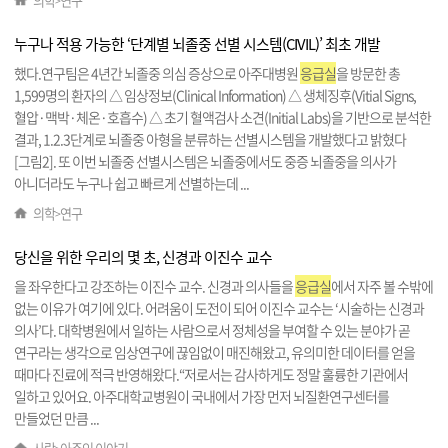
의학
연구
>
누구나 적용 가능한 ‘단계별 뇌졸중 선별 시스템(CIVIL)’ 최초 개발
했다.연구팀은 4년간 뇌졸중 의심 증상으로 아주대병원
응급실
을 방문한 총
1,599명의 환자의 △ 임상정보(Clinical Information) △ 생체징후(Vitial Signs,
혈압·맥박·체온·호흡수) △ 초기 혈액검사 소견(Initial Labs)을 기반으로 분석한
결과, 1.2.3단계로 뇌졸중 아형을 분류하는 선별시스템을 개발했다고 밝혔다
[그림2]. 또 이번 뇌졸중 선별시스템은 뇌졸중에서도 중증 뇌졸중을 의사가
아니더라도 누구나 쉽고 빠르게 선별하는데 ...
의학
연구
>
당신을 위한 우리의 몇 초, 신경과 이진수 교수
을 좌우한다고 강조하는 이진수 교수. 신경과 의사들을
응급실
에서 자주 볼 수밖에
없는 이유가 여기에 있다. 어려움이 도전이 되어 이진수 교수는 ‘시술하는 신경과
의사’다. 대학병원에서 일하는 사람으로서 정체성을 부여할 수 있는 분야가 곧
연구라는 생각으로 임상연구에 끊임없이 매진해왔고, 유의미한 데이터를 얻을
때마다 진료에 적극 반영해왔다.“저로서는 감사하게도 정말 훌륭한 기관에서
일하고 있어요. 아주대학교병원이 국내에서 가장 먼저 뇌질환연구센터를
만들었던 만큼 ...