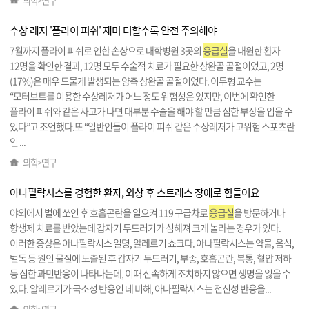
의학
연구
>
수상 레저 '플라이 피쉬' 재미 더할수록 안전 주의해야
7월까지 플라이 피쉬로 인한 손상으로 대학병원 3곳의
응급실
을 내원한 환자
12명을 확인한 결과, 12명 모두 수술적 치료가 필요한 상완골 골절이었고, 2명
(17%)은 매우 드물게 발생되는 양측 상완골 골절이었다. 이두형 교수는
“모터보트를 이용한 수상레저가 어느 정도 위험성은 있지만, 이번에 확인한
플라이 피쉬와 같은 사고가 나면 대부분 수술을 해야 할 만큼 심한 부상을 입을 수
있다”고 조언했다.또 “일반인들이 플라이 피쉬 같은 수상레저가 고위험 스포츠란
인 ...
의학
연구
>
아나필락시스를 경험한 환자, 외상 후 스트레스 장애로 힘들어요
야외에서 벌에 쏘인 후 호흡곤란을 일으켜 119 구급차로
응급실
을 방문하거나
항생제 치료를 받았는데 갑자기 두드러기가 심해져 크게 놀라는 경우가 있다.
이러한 증상은 아나필락시스 일명, 알레르기 쇼크다. 아나필락시스는 약물, 음식,
벌독 등 원인 물질에 노출된 후 갑자기 두드러기, 부종, 호흡곤란, 복통, 혈압 저하
등 심한 과민반응이 나타나는데, 이때 신속하게 조치하지 않으면 생명을 잃을 수
있다. 알레르기가 국소성 반응인 데 비해, 아나필락시스는 전신성 반응을...