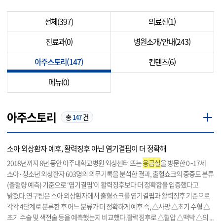
전체
(397)
의료진(1)
진료과(0)
병원소개/안내(243)
아주스토리(147)
컨텐츠(6)
메뉴(0)
아주스토리
총
147
건
소아 외상환자 예후, 활력징후 아닌 염기결핍이 더 정확해
2018년까지 8년 동안 아주대학교병원 외상센터 또는
응급실
을 방문한 0~17세
소아·청소년 외상환자 603명의 의무기록을 분석한 결과, 출혈쇼크의 중증도 분류
(출혈량 예측) 기준으로 ‘염기결핍’이 활력징후보다 더 정확함을 입증했다고
밝혔다.연구팀은 소아 외상환자에서 출혈쇼크를 염기결핍과 활력징후 기준으로
각각 4단계로 분류한 후 어느 분류가 더 정확하게 예후 즉, △사망 △초기 수혈 △
초기 수술 및 색전술 등을 예측했는지 비교했다.활력징후로 △혈압 △맥박 △의 ...