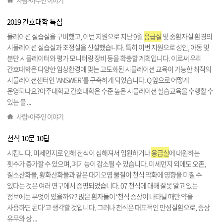
사람
아주인 이야기
>
2019 간호대학 특집
뮬레이션 실습실을 구비했고, 이번 지원으로 지난 9월
응급실
및 중환자실 환경의
시뮬레이션 실습실과 조정실을 신설했습니다. 특히 이번 지원으로 성인, 아동 및
분만 시뮬레이터와 평가 모니터링 장비 등을 확충할 계획입니다. 이로써 우리
간호대학은 다양한 임상환경에 맞는 고도화된 시뮬레이션 교육이 가능한 최적의
시뮬레이션센터인 ‘ANSWER’를 구축하게 되었습니다. Q 앞으로 어떻게
운영되나요?아주대학교 간호대학은 수준 높은 시뮬레이션 실습교육을 수행할 수
있는 물 ...
사람
아주인 이야기
>
천식 10문 10답
시킵니다. 미세먼지로 인해 천식이 심해져서 입원하거나
응급실
에 내원하는
횟수가 증가할 수 있으며, 폐기능이 감소될 수 있습니다. 미세먼지 외에도 오존,
질소산화물, 황화산화물과 같은 대기오염 물질이 천식 악화에 영향을 미칠 수
있다는 것은 여러 연구에서 증명되었습니다. 07 천식에 대해 잘못 알고 있는
정보에는 무엇이 있을까요? 많은 환자들이 ‘천식 증상이 나타날 때만 약을
사용하면 된다’고 생각할 것입니다. 그러나 천식은 대표적인 만성질환으로, 증상
유무와 상 ...