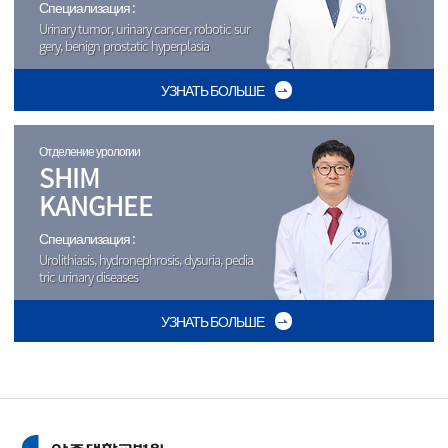
Специализация :
Urinary tumor, urinary cancer, robotic sur
gery, benign prostatic hyperplasia
УЗНАТЬ БОЛЬШЕ
Отделение урологии
SHIM
KANGHEE
Специализация :
Urolithiasis, hydronephrosis, dysuria, pedia
tric urinary diseases
УЗНАТЬ БОЛЬШЕ