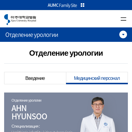
카피라이트로 가기
본문으로 가기
주메뉴로 가기
AUMC
Family Site
Отделение урологии
Отделение урологии
Введение
Медицинский персонал
Отделение урологии
AHN
HYUNSOO
Специализация :