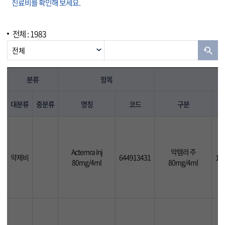
진료비를 확인해 보세요.
전체 : 1983
분류
항목
대분류
중분류
명칭
코드
구분
Actemra Inj
악템라 주
약제비
644913431
13
80mg/4ml
80mg/4ml