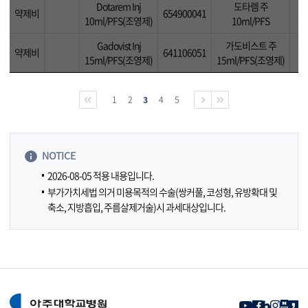
Dotarem Inj
도타렘 주
약제비
654900041
31
10ml/PFS(조영제)
10ml/PFS
Gadovist Inj
가도비스트 주
약제비
641106051
87
15ml/PFS(조영제)
15ml/PFS(조영제)
1
2
3
4
5
NOTICE
2026-08-05 적용 내용입니다.
부가가치세법 의거 미용목적의 수술(쌍커풀, 코성형, 유방확대 및
축소, 지방흡입, 주름살제거술)시 과세대상입니다.