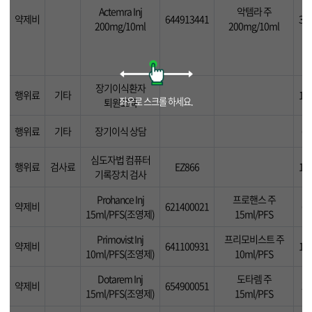
Actemra Inj
악템라 주
약제비
644913441
31
200mg/10ml
200mg/10ml
장기이식환자
행위료
기타
10
퇴원교육
행위료
기타
장기이식 상담
60
심도자법 컴퓨터
행위료
검사료
EZ866
13
기록장치 검사
Prohance Inj
프로핸스 주
약제비
621400021
63
15ml/PFS(조영제)
15ml/PFS
Primovist Inj
프리모비스트 주
약제비
641100931
16
10ml/PFS(조영제)
10ml/PFS
Dotarem Inj
도타렘 주
약제비
654900051
37
15ml/PFS(조영제)
15ml/PFS