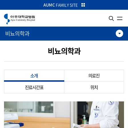
카피라이트로 가기
본문으로 가기
주메뉴로 가기
AUMC
FAMILY SITE
비뇨의학과
비뇨의학과
소개
의료진
진료시간표
위치