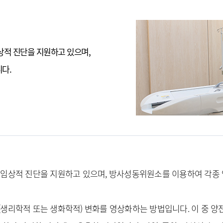
편의서비스
복약상담
식당·커피전문점
고객의소리
기타 편의시설
적 진단을 지원하고 있으며,
종교실
마이닥터
증명서발급
다.
개인정보관리
제증명∙진단서
진료기록·영상 CD 온라인
발급
자주하는 질문
대표번호
1688-6114
칭찬합니다
임상적 진단을 지원하고 있으며, 방사성동위원소를 이용하여 각종 
진료예약
리학적 또는 생화학적) 변화를 영상화하는 방법입니다. 이 중 양전