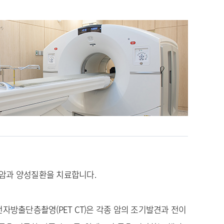
강좌·교육
공지사항
언론 보도
채용
입찰
진료예약 및 상담
예약일자 확인
건강검진
전화번호 및
기타 안내
암과 양성질환을 치료합니다.
진료시간표
아주스토리
자방출단층촬영(PET CT)은 각종 암의 조기발견과 전이