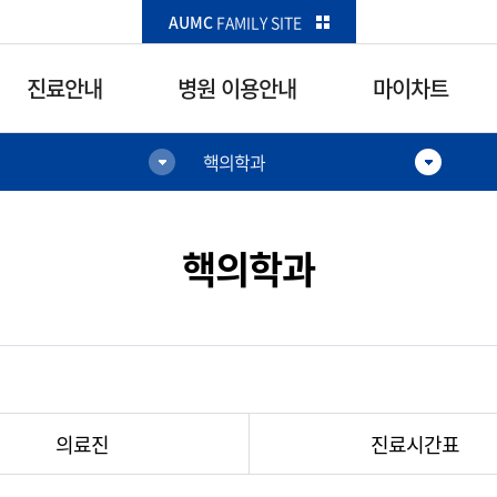
카피라이트로 가기
본문으로 가기
주메뉴로 가기
AUMC
FAMILY SITE
진료안내
병원 이용안내
마이차트
핵의학과
병원 이용안내
마이차트
오시는 길
마이차트
핵의학과
주차안내
진찰권조회
주요 전화번호
예약현황
층별 위치안내
입원일정
아주갤러리
진료이력
의료진
진료시간표
편의시설 안내
결과조회