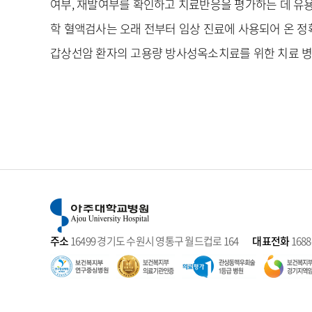
심장혈관흉부외과
여부, 재발여부를 확인하고 치료반응을 평가하는 데 유용
당뇨발클리닉
안과
루푸스클리닉
학 혈액검사는 오래 전부터 임상 진료에 사용되어 온 
알레르기면역내과
림프부종클리닉
갑상선암 환자의 고용량 방사성옥소치료를 위한 치료 병
영상의학과
면역요법클리닉
외상의학과
불면증 클리닉
위장관외과
불임및습관성유산클리닉
유방외과
비만대사수술클리닉
응급의학과
비만클리닉
응급중환자외과
성건강클리닉(여성)
이비인후과
소아청소년 당뇨클리닉
이식혈관외과
식도·위·배변 기능이상
클리닉
재활의학과
신경통증클리닉
주소
16499 경기도 수원시 영통구 월드컵로 164
대표전화
1688
정신건강의학과
어지럼증클리닉
정형외과
여행자예방접종클리닉
종양혈액내과
예쁜치매클리닉
직업환경의학과