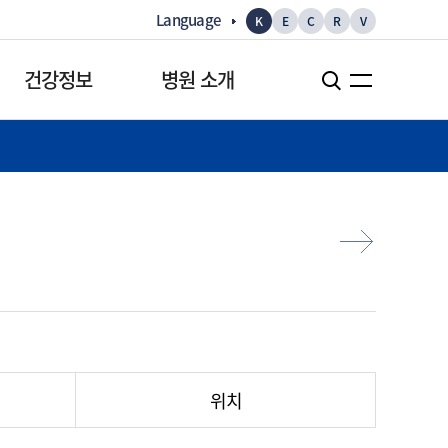
Language
K
E
C
R
V
건강정보
병원 소개
건강정보
병원 소개
건강정보
병원장 인사말
건강만화
역대 병원장
건강TV
병원현황
검사정보
병원부속연구기관
병원 소식
위치
병원뉴스