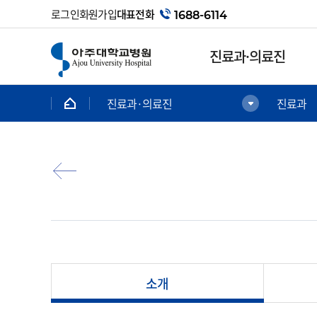
로그인
회원가입
대표전화
1688-6114
진료과·의료진
진료과·의료진
진료과
진료과·의료진
진료안내
의료진
첫방문 간편상담예약
진료과
인터넷 진료예약
가정의학과
회원예약
간담췌외과
대리인예약
감염내과
비회원예약
갑상선내분비외과
비회원예약조회
전문센터
소개
급성기일반내과
외래 진료
내분비대사내과
감마나이프센터