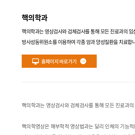
대장항문외과
골관절염특화센터
응급 진료
류마티스내과
권역모자의료센터
핵의학과
입원 진료
마취통증의학과
뇌졸중센터
암센터
방사선종양학과
핵의학과는 영상검사와 검체검사를 통해 모든 진료과의 임상
로봇수술센터
진료지원
병리과
사경센터
방사성동위원소를 이용하여 각종 암과 양성질환을 치료합니
치과병원
진료시간표
비뇨의학과
소아청소년성장비만센터
전문클리닉
산부인과
수면센터
홈페이지 바로가기
성형외과
심혈관센터
가임력보존클리닉
소아외과
아주난청센터
골프클리닉
소아청소년과
아주스포츠의학센터
관절염클리닉
소화기내과
장기이식센터
금연클리닉
순환기내과
췌장-담도센터
기억력장애클리닉
핵의학과는 영상검사와 검체검사를 통해 모든 진료과의 
신경과
파킨슨센터
뇌졸중혈관내수술클리닉
신경외과
희귀질환센터
뇌하수체클리닉
핵의학영상은 해부학적 영상법과는 달리 인체의 기능적(생
신장내과
다한증클리닉