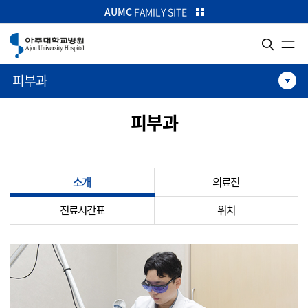
카피라이트로 가기
본문으로 가기
주메뉴로 가기
AUMC
FAMILY SITE
피부과
피부과
소개
의료진
진료시간표
위치