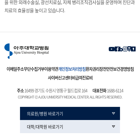
을 위한 외래수술실, 광선치료실, 자체 병리조직검사실을 운영하며 진단과
치료의 효율성을 높이고 있습니다.
이메일주소무단수집거부
이용약관
개인정보처리방침
환자권리장전
안전보건경영방침
사이버신고센터
비급여진료비
주소
16499 경기도 수원시 영통구 월드컵로 164
대표전화
1688-6114
COPYRIGHT Ⓒ AJOU UNIVERSITY MEDICAL CENTER. ALL RIGHTS RESERVED.
의료원/병원 바로가기
대학/대학원 바로가기