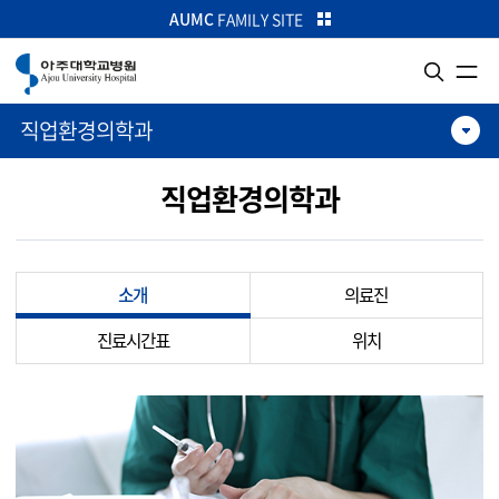
카피라이트로 가기
본문으로 가기
주메뉴로 가기
AUMC
FAMILY SITE
직업환경의학과
직업환경의학과
소개
의료진
진료시간표
위치