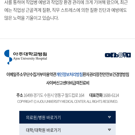
사를 통하여 직업병 예방과 작업장 환경 관리에 크게 기여해 왔으며, 최근
에는 직업성 근골격계 질환, 직무 스트레스에 의한 질환 진단과 예방에도
많은 노력을 기울이고 있습니다.
이메일주소무단수집거부
이용약관
개인정보처리방침
환자권리장전
안전보건경영방침
사이버신고센터
비급여진료비
주소
16499 경기도 수원시 영통구 월드컵로 164
대표전화
1688-6114
COPYRIGHT Ⓒ AJOU UNIVERSITY MEDICAL CENTER. ALL RIGHTS RESERVED.
의료원/병원 바로가기
대학/대학원 바로가기