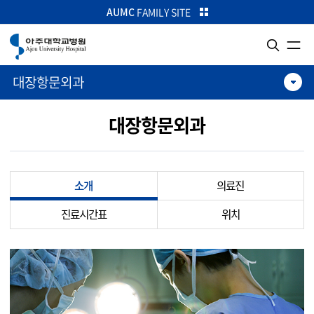
카피라이트로 가기
본문으로 가기
주메뉴로 가기
AUMC
FAMILY SITE
대장항문외과
대장항문외과
소개
의료진
진료시간표
위치