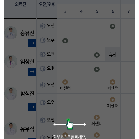
의료진
오전/오후
3
4
5
6
7
오전
홍유선
오후
오전
휴진
임상현
오후
오전
폐센터
폐센터
함석진
오후
폐센터
오전
폐센터
유우식
오후