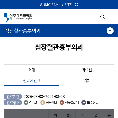
카피라이트로 가기
본문으로 가기
주메뉴로 가기
AUMC
FAMILY SITE
심장혈관흉부외과
심장혈관흉부외과
소개
의료진
진료시간표
위치
진료기간
2026-08-03
~
2026-08-08
진료장소
진료과
전문센터
전문클리닉
특수진료
월
화
수
목
금