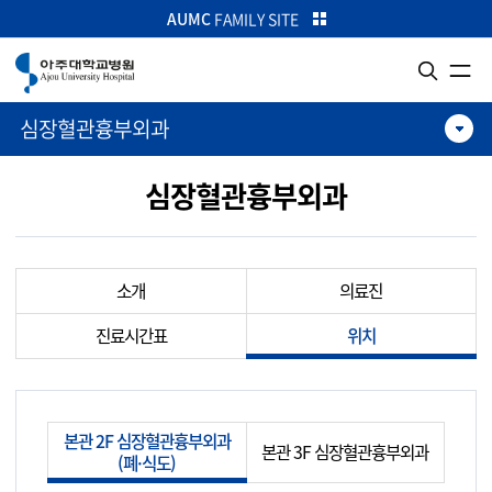
카피라이트로 가기
본문으로 가기
주메뉴로 가기
AUMC
FAMILY SITE
심장혈관흉부외과
심장혈관흉부외과
소개
의료진
진료시간표
위치
본관 2F 심장혈관흉부외과
본관 3F 심장혈관흉부외과
(폐·식도)