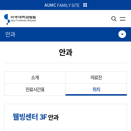
카피라이트로 가기
본문으로 가기
주메뉴로 가기
AUMC
FAMILY SITE
안과
안과
소개
의료진
진료시간표
위치
웰빙센터 3F
안과