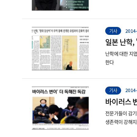
오십견클리닉
진단검사의학과
요실금클리닉
피부과
위장관협착클리닉
핵의학과
유전학클리닉
기사
2014-
호흡기내과
음성클리닉
일본 난학,
의안클리닉
난학에 대한 지
점막하종양클리닉
한다
족부클리닉
탈장클리닉
포스트코로나클리닉
기사
2014-
학습발달클리닉
바이러스 변
흉터클리닉
전문가들이 감기 
생존력이 강해지면