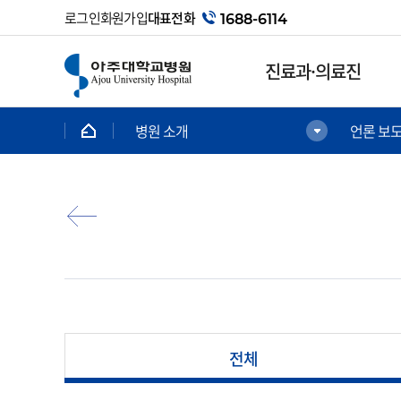
로그인
회원가입
대표전화
1688-6114
진료과·의료진
병원 소개
언론 보
진료과·의료진
진료안내
의료진
첫방문 간편상담예약
진료과
인터넷 진료예약
가정의학과
회원예약
간담췌외과
대리인예약
감염내과
비회원예약
갑상선내분비외과
비회원예약조회
전문센터
전체
급성기일반내과
외래 진료
내분비대사내과
감마나이프센터