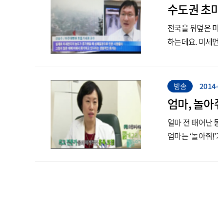
수도권 초미
전국을 뒤덮은 
하는데요. 미세
방송
2014-
엄마, 놀아
얼마 전 태어난 
엄마는 ‘놀아줘!