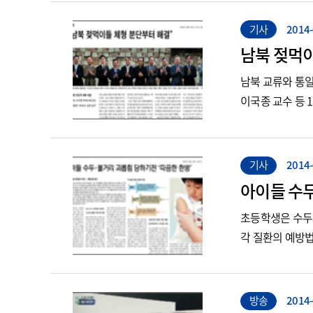
기사
2014-
남북 젖먹이
남북 교류와 통일
이국종 교수 등 
기사
2014-
아이들 수두
초등학생은 수두와
각 질환의 예방법
방송
2014-