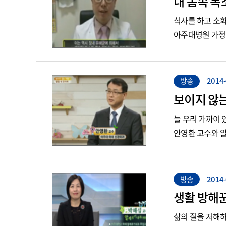
내 몸속 독
심장혈관흉부외과
당뇨발클리닉
안과
루푸스클리닉
식사를 하고 소
알레르기면역내과
림프부종클리닉
아주대병원 가정
영상의학과
면역요법클리닉
외상의학과
불면증 클리닉
위장관외과
불임및습관성유산클리닉
방송
2014-
유방외과
비만대사수술클리닉
보이지 않는
응급의학과
비만클리닉
응급중환자외과
늘 우리 가까이 
성건강클리닉(여성)
안영환 교수와 
이비인후과
소아청소년 당뇨클리닉
이식혈관외과
식도·위·배변 기능이상
클리닉
재활의학과
신경통증클리닉
정신건강의학과
방송
2014-
어지럼증클리닉
정형외과
생활 방해꾼
여행자예방접종클리닉
종양혈액내과
삶의 질을 저해
예쁜치매클리닉
직업환경의학과