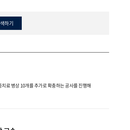
강좌·교육
공지사항
언론 보도
채용
입찰
진료예약 및 상담
예약일자 확인
치료 병상 10개를 추가로 확충하는 공사를 진행해
건강검진
전화번호 및
기타 안내
진료시간표
아주스토리