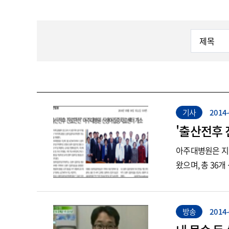
대장항문외과
골관절염특화센터
응급 진료
류마티스내과
권역모자의료센터
입원 진료
마취통증의학과
뇌졸중센터
암센터
방사선종양학과
로봇수술센터
진료지원
병리과
사경센터
치과병원
진료시간표
비뇨의학과
소아청소년성장비만센터
전문클리닉
산부인과
수면센터
성형외과
심혈관센터
기사
2014-
가임력보존클리닉
소아외과
아주난청센터
'출산전후
골프클리닉
소아청소년과
아주스포츠의학센터
관절염클리닉
아주대병원은 지
소화기내과
장기이식센터
금연클리닉
왔으며, 총 36
순환기내과
췌장-담도센터
기억력장애클리닉
신경과
파킨슨센터
뇌졸중혈관내수술클리닉
신경외과
희귀질환센터
뇌하수체클리닉
방송
2014-
신장내과
다한증클리닉