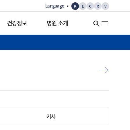
Language
K
E
C
R
V
건강정보
병원 소개
건강정보
병원 소개
건강정보
병원장 인사말
건강만화
역대 병원장
건강TV
병원현황
검사정보
병원부속연구기관
병원 소식
기사
병원뉴스