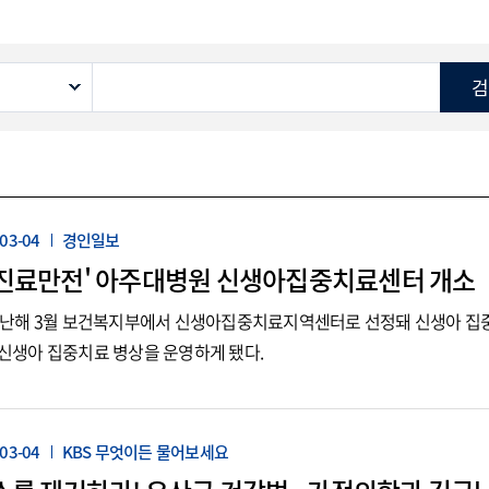
편의서비스
복약상담
식당·커피전문점
고객의소리
기타 편의시설
종교실
마이닥터
증명서발급
개인정보관리
제증명∙진단서
진료기록·영상 CD 온라인
발급
03-04
경인일보
 진료만전' 아주대병원 신생아집중치료센터 개소
자주하는 질문
대표번호
난해 3월 보건복지부에서 신생아집중치료지역센터로 선정돼 신생아 집중
1688-6114
칭찬합니다
개 신생아 집중치료 병상을 운영하게 됐다.
진료예약
03-04
KBS 무엇이든 물어보세요