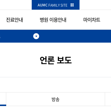
카피라이트로 가기
본문으로 가기
주메뉴로 가기
AUMC
FAMILY SITE
진료안내
병원 이용안내
마이차트
도
병원 이용안내
마이차트
오시는 길
마이차트
언론 보도
주차안내
진찰권조회
주요 전화번호
예약현황
층별 위치안내
입원일정
아주갤러리
진료이력
방송
편의시설 안내
결과조회