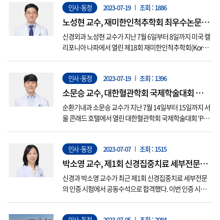
인사·동정
2023-07-19
조회 : 1886
격(27점) △시설 및 장비와 그 활용도(17점) △진료 및 검사
실적(28.7점) △전공의 교육프로그램 및 수련 실태평가(21
노성현 교수, 재미한인척추학회 최우수논문상
점) △연구...
수상
신경외과 노성현 교수가 지난 7월 6일부터 8일까지 미국 캘
리포니아 나파에서 열린 제18회 재미한인척추학회(Korea
n American Spine Society) 학술대회에서 최우수논문상(B
est paper)을 받았다. 노성현 교수는 60세 이상에서의 척추
인사·동정
2023-07-19
조회 : 1396
골반각을 새롭게 정의하여 보고(제목: Defining Spino-Pel
vic Alignment in A...
소문승 교수, 대한혈관학회 국제학술대회 우수
구연상 수상
순환기내과 소문승 교수가 지난 7월 14일부터 15일까지 서
울 콘래드 호텔에서 열린 대한혈관학회 국제학술대회 ‘Puls
e of Asia(POA) 2023’에서 우수구연상을 수상했다. 수상한
연제는 ‘Association of coronary slow flow during percuta
인사·동정
2023-07-07
조회 : 1515
neous coronary intervention and lipid bur...
박소영 교수, 제1회 신경집중치료 세부전문의
인증 시험 수석 합격
신경과 박소영 교수가 최근 제1회 신경집중치료 세부전문
의 인증 시험에서 공동수석으로 합격했다. 이번 인증 시험
은 신경계 중환자 치료전문가 양성을 위해 대한신경집중치
료학회가 주관하여 올해 처음 시행되었으며, 수석 합격 수
인사·동정
2023-07-05
조회 : 2084