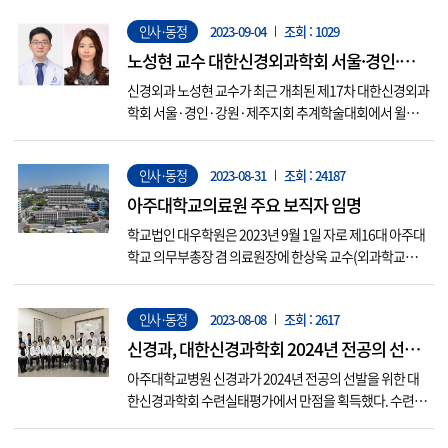
생명나눔주간을 맞아 장기 등 기증자 발굴과 기증문화 확산
인사·동정
2023-09-04
조회 : 1029
에 공로가 큰 기관·종사자를 선정해 시상하는 것으로, 민영
기 교수는 뇌사자전담관리의로서 10년 이상 기증문화 확산
노성현 교수 대한신경외과학회 서울·경인·강
과 생명나눔 가치 실현...
원·제주지회 추계학술대회 윌스학술상 수상
신경외과 노성현 교수가 최근 개최된 제17차 대한신경외과
학회 서울·경인·강원·제주지회 추계학술대회에서 윌스
학술상을 수상했다. 이 상은 윌스기념병원에서 후원하여
척추 부문에서 가장 우수한 발표를 한 연구자에게 수여하는
인사·동정
2023-08-31
조회 : 24187
상이다. 이번에 수상한 논문 주제는 ‘Predicting Mechanic
al Complications After Adult Spinal Def...
아주대학교의료원 주요 보직자 임명
학교법인 대우학원은 2023년 9월 1일 자로 제16대 아주대
학교 의무부총장 겸 의료원장에 한상욱 교수(외과학교실),
병원장에 박준성 교수(종양혈액내과학교실), 대외협력실
장(기획조정실장 겸임)에 임상현 교수(심장혈관흉부외과
인사·동정
2023-08-08
조회 : 2617
학교실)를 임명했다. 한상욱 신임 의무부총장 겸 의료원장
은 1988년 서울대학교 의과대학 졸업 후 1996년부터 아주
신경과, 대한신경과학회 2024년 전공의 선발
대학교 의과대학 외과...
수련실태평가 만점 획득
아주대학교병원 신경과가 2024년 전공의 선발을 위한 대
한신경과학회 수련실태평가에서 만점을 획득했다. 수련실
태평가는 매년 전국 수련병원의 전공의 정원 배정의 근거가
되는 평가로, 주요 평가지표는 △지도전문의의 정원 및 자