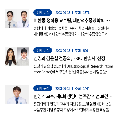
인사·동정
2023-09-13
조회 : 1371
이한동·정희웅 교수팀, 대한척추종양학회·대
한척추종양연구회 학술대회 우수구연상 수상
정형외과 이한동·정희웅 교수가 최근 서울성모병원에서
개최된 제3회 대한척추종양학회·대한척추종양연구회 공
동 학술대회에서 우수구연상을 수상했다. 수상한 논문 제
목은 ‘The Utility of AI Technology in Assisting the Diagnos
인사·동정
2023-09-13
조회 : 896
is of Spinal Metastasis Based on CT Imaging’으로, 연구팀
은 CT ...
신경과 김윤섭 전공의, BRIC ‘한빛사’ 선정
신경과 김윤섭 전공의가 BRIC(Biological Research Inform
ation Center)에서 주관하는 ‘한국을 빛내는 사람들(한빛
사)’에 지도교수인 문소영 교수와 함께 선정되었다. 김윤섭
전공의는C9ORF72 유전자 변이에 의한 가족성 청각 실인
인사·동정
2023-09-13
조회 : 1444
증 예를 발견한 공로를 인정받아 수상자에 선정되었으며,
이 논문은 국제 저명 학술지인 ‘Neurol...
민영기 교수, 제6회 생명나눔주간 기념 보건복
지부장관 표창 수상
응급의학과 민영기 교수가 지난 9월 11일 열린 제6회 생명
나눔주간 기념 유공자 포상에서 보건복지부장관 표창을 받
았다. 이 상은 보건복지부 국립장기조직혈액관리원이 매년