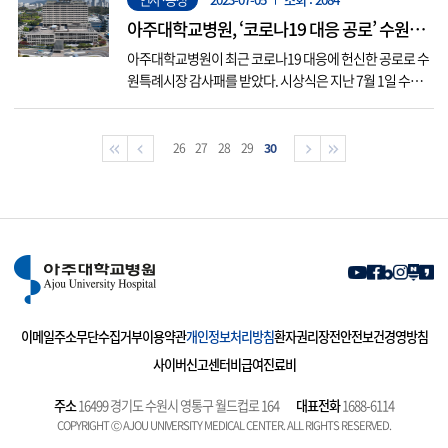
상은 지난 6월 17일 개최된 대한신경집중치료학회 춘계학
술대회에서 진행됐다. 한편, 박소영 교수의 전문진료분야
아주대학교병원, ‘코로나19 대응 공로’ 수원특
는 뇌졸중(중풍), 뇌혈관질환,...
례시장 감사패 수상
아주대학교병원이 최근 코로나19 대응에 헌신한 공로로 수
원특례시장 감사패를 받았다. 시상식은 지난 7월 1일 수원S
K아트리움 대공연장에서 열린 팬데믹 종식 기념 콘서트 ‘W
e are the champion’에 앞서 열렸으며, 아주대학교병원을
비롯하여 코로나19 전담병원 7곳과 의약 단체, 보건의료인
26
27
28
29
30
등에 대한 시상이 진행됐다. 아주대학교병원은 코로나19
발...
이메일주소무단수집거부
이용약관
개인정보처리방침
환자권리장전
안전보건경영방침
사이버신고센터
비급여진료비
주소
16499 경기도 수원시 영통구 월드컵로 164
대표전화
1688-6114
COPYRIGHT Ⓒ AJOU UNIVERSITY MEDICAL CENTER. ALL RIGHTS RESERVED.