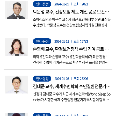
인사·동정
2024-01-19
조회 : 2022
복지부가 시행하는 국가자격 시험으로 전환됐다. 합격 분
야는 △감염(전하진·박정용) △노인(오주희·김다은) △
박문성 교수, 건강보험 제도 개선 공로 보건복
소아(한미선·노민수) △정맥영양(정혜련...
지부 장관 표창 수상
소아청소년과 박문성 교수가 최근 보건복지부 장관 표창을
수상했다. 박문성 교수는 건강보험심사평가원 진료심사평
가위원회 평가위원으로 위촉돼 활발한 자문활동을 펼쳐 우
리나라 건강보험 제도를 개선하는 한편, 국민건강 향상에
인사·동정
2024-01-11
조회 : 2773
기여한 공로를 인정받아 이번에 수상했다. 박문성 교수의
전문진료 분야는 신생아 질환 특히 미숙아 치료 분야로, 아
손영배 교수, 환경보건정책 수립 기여 공로 환
주대학교 의과대학 소아청소년과...
경부 장관 표창
의학유전학과 손영배 교수(유전학클리닉)가 최근 환경보
건정책 수립에 기여한 공로로 환경부 장관 표창을 받았다.
손영배 교수는 환경부가 주관하는 ‘어린이 환경보건 출생
코호트’ 사업에 참여하여 2017년부터 현재까지 생후 6개월
인사·동정
2024-01-03
조회 : 3206
부터 만 6세의 경기 남부 지역 어린이 300여 명을 대상으로
환경 유해물질의 체내 노출 수준과 주변 환경 오염 수준 등
김태준 교수, 세계수면학회 수면질환전문가 자
을 확인하고 추적...
격시험 합격
신경과 김태준 교수가 최근 세계수면학회(World Sleep So
ciety)가 시행한 국제 수면질환 전문가자격시험에 합격했
다. 이 시험은 세계 각국의 수면의학 전문가를 인증하기 위
해 2012년에 시작되었으며, 현재까지 한국 국적 합격자는
인사·동정
2023-12-29
조회 : 2081