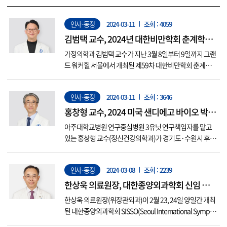
인사·동정
2024-03-11
조회 : 4059
김범택 교수, 2024년 대한비만학회 춘계학술
대회 최우수 구연상 수상
가정의학과 김범택 교수가 지난 3월 8일부터 9일까지 그랜
드 워커힐 서울에서 개최된 제59차 대한비만학회 춘계학술
대회에서 최우수 구연상을 수상했다. 수상한 논문 제목은
‘Efficacy and safety of once weekly semaglutide 2·4 mg
인사·동정
2024-03-11
조회 : 3646
for weight management in a predominantly east Asia
n...
홍창형 교수, 2024 미국 샌디에고 바이오 박람
회 참석
아주대학교병원 연구중심병원 3유닛 연구책임자를 맡고
있는 홍창형 교수(정신건강의학과)가 경기도·수원시 후원
으로 ‘2024 미국 샌디에고 바이오 박람회’에 참석한다. 이
번 후원은 경기도와 수원시가 관내 창업·중소 제조기업의
인사·동정
2024-03-08
조회 : 2239
해외 수출 개척 및 마케팅을 지원하기 위한 것으로 홍창형
교수를 포함 6개 기관이 오는 6월에 있을 ‘2024 미국 샌디
한상욱 의료원장, 대한종양외과학회 신임 이사
에고 바이오 박람...
장 취임
한상욱 의료원장(위장관외과)이 2월 23, 24일 양일간 개최
된 대한종양외과학회 SISSO(Seoul International Symposi
um of Surgical Oncology) 2024에서 신임 이사장에 취임