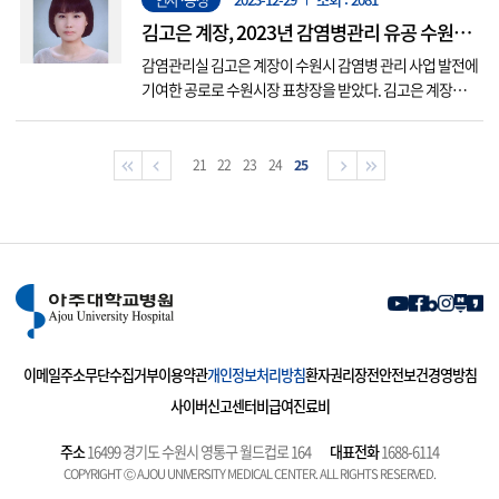
12명에 불과하다. 김태준 교수는 수면의학 분야에서 왕성
한 연구 활동을 펼치고 있으며 하지불안증후군 연구로 202
김고은 계장, 2023년 감염병관리 유공 수원시
3년 수...
장 표창
감염관리실 김고은 계장이 수원시 감염병 관리 사업 발전에
기여한 공로로 수원시장 표창장을 받았다. 김고은 계장은
아주대학교병원이 의료관련감염병 예방·관리사업 권역
중심병원으로서 기능할 수 있도록 의료기관, 공공기관 등
과 네트워크를 구축하는 등 지역사회 감염병 관리에 힘써왔
21
22
23
24
25
으며, 감염관리 전담간호사로서 감염관리 활동과 교육을
진행해 왔다.
이메일주소무단수집거부
이용약관
개인정보처리방침
환자권리장전
안전보건경영방침
사이버신고센터
비급여진료비
주소
16499 경기도 수원시 영통구 월드컵로 164
대표전화
1688-6114
COPYRIGHT Ⓒ AJOU UNIVERSITY MEDICAL CENTER. ALL RIGHTS RESERVED.