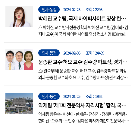
했다. 임기는 2024년 3월부터 2026년 2월까지 2년이다. 대
인사·동정
2024-02-23
조회 : 2293
한종양외과학회는 2005년 개설 이후 올해로 창립 20주년
을 맞는 의학회로, ...
박혜진 교수팀, 국제 하이퍼사이트 영상 컨소
시엄 IIC 초청돼
△ 박혜진 교수 방사선종양학과 박혜진 교수팀(김미화·김
지나 교수)이 국제 하이퍼사이트 영상 컨소시엄 IIC(Intellig
ent Imaging Consortium)에 초청돼 올해부터 회원으로 활
동할 예정이다. 이번 컨소시엄은 매년 3~4회 온라인·오프
인사·동정
2024-02-06
조회 : 24489
라인 미팅으로 개최되며, 전 세계 하이퍼사이트 방사선 치
료기기를 도입한 19개 기관 및 영상 전문가가 참여해...
문종환 교수·허요 교수·김주량 파트장, 경기
도지사 표창 수상
△(왼쪽부터) 문종환 교수, 허요 교수, 김주량 파트장 외상
외과 문종환 교수와 허요 교수, 김주량 파트장(권역외상센
터 외상진료지원파트)이 최근 경기도지사 표창을 받았다.
문종환 교수는 병원 전 단계부터 재활 치료까지 외상 치료
인사·동정
2024-01-25
조회 : 1952
전반에 걸쳐서 주도적인 역할을 해왔으며, 특히 이송 단계
에서 외상환자의 생존율을 높이기 위해 소방대원을 대상으
약제팀 ‘제1회 전문약사 자격시험’ 합격, 국가
로 교육과 의료 지도를...
공인 전문약사 배출
약제팀 방은숙·이선아·한재은·전하진·정혜련·박정용·
한미선·오주희·노민수·김다은 약사가 제1회 전문약사 자
격시험에 합격했다. 그동안 전문약사 자격시험은 한국병원
약사회 주최로 민간에서 시행했으나 지난해 12월부터 보건