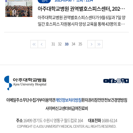
부터 진행하고 있는 사업으로, 아주대학교병원은 코로나1
9로 인해 잠정 중단했던 프로그램을 지난 2023년 3월부터
아주대학교병원 권역별호스피스센터, 2023년
재개했다. 이번에 프...
하반기 호스피스 자원봉사자 양성 교육 실시
아주대학교병원 권역별호스피스센터가 9월 6일과 7일 양
일간 호스피스 자원봉사자 양성 교육을 통해 43명의 호스
피스 자원봉사 인력을 배출했다. 이번 교육은 호스피스 자
원봉사 희망자와 일반인을 대상으로 호스피스완화의료에
대한 올바른 정보를 제공하고, 호스피스 자원봉사자의 지
31
32
33
34
35
지적 역할과 말기 환자의 돌봄에 대한 이해도를 높이기 위
해 마련됐다. 양일간 실시된 이번...
이메일주소무단수집거부
이용약관
개인정보처리방침
환자권리장전
안전보건경영방침
사이버신고센터
비급여진료비
주소
16499 경기도 수원시 영통구 월드컵로 164
대표전화
1688-6114
COPYRIGHT Ⓒ AJOU UNIVERSITY MEDICAL CENTER. ALL RIGHTS RESERVED.