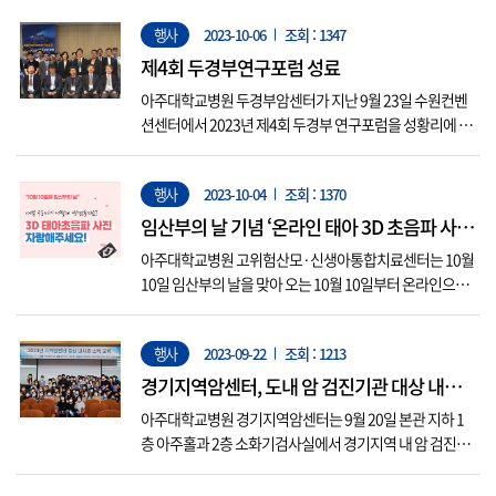
임상 현장에서 이론을 근거로 간호 기술을 습득할 수 있도
행사
2023-10-06
조회 : 1347
록 지도하고, 신입 간호사의 역량을 최대한으로 발휘할 수
있도록 도와주는 숙련된 간호사를 뜻한다. 이들은 신입 간
제4회 두경부연구포럼 성료
호사가 실무뿐 아...
아주대학교병원 두경부암센터가 지난 9월 23일 수원컨벤
션센터에서 2023년 제4회 두경부 연구포럼을 성황리에 개
최했다. 대한두경부종양학회와 공동으로 주최한 이 날 행
사에서는 다양한 영역의 두경부 분야 연구자가 참석해 △
행사
2023-10-04
조회 : 1370
두경부암 연구 △종양 이질성과 종양 미세환경 연구 △오
가노이드(장기유사체) 연구 △재생의학 연구 등을 주제로
임산부의 날 기념 ‘온라인 태아 3D 초음파 사진
심도 있는 강의와 토론을 진행했...
전’ 개최
아주대학교병원 고위험산모·신생아통합치료센터는 10월
10일 임산부의 날을 맞아 오는 10월 10일부터 온라인으로
태아 3D 초음파 사진전을 개최한다. 임신과 출산의 소중한
의미를 되새기기 위해 마련한 이번 사진전에서는 산모들이
행사
2023-09-22
조회 : 1213
제공한 태아 초음파 사진을 게시할 예정이다. 사진 응모는 1
0월 5일 목요일까지 QR 코드를 통해접속,제출할 수 있으며
경기지역암센터, 도내 암 검진기관 대상 내시
선착순 50...
경 소독교육 실시
아주대학교병원 경기지역암센터는 9월 20일 본관 지하 1
층 아주홀과 2층 소화기검사실에서 경기지역 내 암 검진기
관 내시경 소독 실무자를 대상으로 ‘2023년도 지역암센터
중심 내시경 소독교육’을 실시했다. 이번 교육은 국가암검