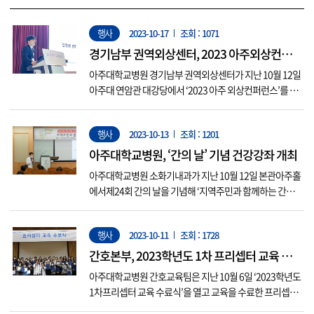
행사
2023-10-17
조회 : 1071
경기남부 권역외상센터, 2023 아주외상컨퍼
런스 성료
아주대학교병원 경기남부 권역외상센터가 지난 10월 12일
아주대 연암관 대강당에서 ‘2023 아주 외상컨퍼런스’를 개
최했다. 이번 컨퍼런스는 ‘한국 외상진료체계 10년’을 주제
로 국내 외상 진료 분야 전문가 100여 명이 참석한 가운데
행사
2023-10-13
조회 : 1201
개최됐다. 이날 컨퍼런스는 세션1 외상진료체계, 세션2 중
증외상 환자의 항생제 사용, 세션3 외상소생술을 주제로 마
아주대학교병원, ‘간의 날’ 기념 건강강좌 개최
지막 세...
아주대학교병원 소화기내과가 지난 10월 12일 본관아주홀
에서제24회 간의 날을 기념해 ‘지역주민과 함께하는 간질
환’ 공개강좌를 개최했다. 이 행사에서는 △만성 간질환 알
아보기(이아림 성빈센트병원 소화기내과 교수) △간질환
행사
2023-10-11
조회 : 1728
환자의 영양 관리(한지은 아주대병원 소화기내과 교수) △
간경변증 합병증 알아보기(조효정 아주대병원 소화기내과
간호본부, 2023학년도 1차 프리셉터 교육 수
교수) 강의가 진행됐다. 소...
료식 개최
아주대학교병원 간호교육팀은 지난 10월 6일 ‘2023학년도
1차프리셉터 교육 수료식’을 열고 교육을 수료한 프리셉터
47명에게 임명장을 수여했다. 프리셉터는 신입 간호사가