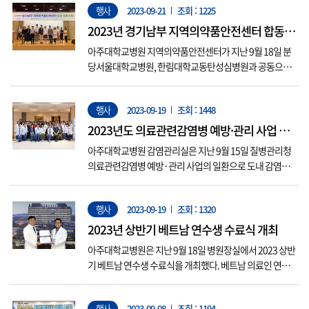
행사
2023-09-21
조회 : 1225
진의 질 향상을 위하여 표준화된 소독 지침을 제공하고, 실
질적인 실습교육을 통해 검진의 안정성 증대와 실무자의 지
2023년 경기남부 지역의약품안전센터 합동
식 함양을 위한 것으...
심포지엄 성료
아주대학교병원 지역의약품안전센터가 지난 9월 18일 분
당서울대학교병원, 한림대학교동탄성심병원과 공동으로
‘2023년 경기남부 지역의약품안전센터 합동 심포지엄’을
개최했다. 온라인으로 진행한 이번 행사에는 의약 전문가 2
행사
2023-09-19
조회 : 1448
00여 명이 참석했으며 △마약류 안전관리(한국의약품안
전관리원 박주연) △약인성 간질환(아주대병원 소화기내
2023년도 의료관련감염병 예방·관리 사업 3
과 조효정) △COVID-19 백신 ...
차 세미나 개최
아주대학교병원 감염관리실은 지난 9월 15일 질병관리청
의료관련감염병 예방·관리 사업의 일환으로 도내 감염관
리 업무 담당자를 위한 3차 세미나를 개최했다. 이날 세미나
에는 10개 참여병원(가톨릭대학교 성빈센트병원, 동수원
행사
2023-09-19
조회 : 1320
병원, 경기도의료원 수원병원, 경기도의료원 안성병원, 평
택성모병원, 평택박애병원, 평택굿모닝병원, 안중백병원,
2023년 상반기 베트남 연수생 수료식 개최
윌스기념병원, 갈렌의료재단 ...
아주대학교병원은 지난 9월 18일 병원장실에서 2023 상반
기 베트남 연수생 수료식을 개최했다. 베트남 의료인 연수
프로그램은 아주대학교병원과 대우재단이 ‘국내 다문화가
족 및 개발도상국 보건의료지원사업’의 일환으로 2009년
행사
2023-09-08
조회 : 1194